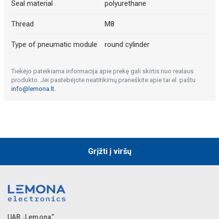
Seal material
polyurethane
Thread
M8
Type of pneumatic module
round cylinder
Tiekėjo pateikiama informacija apie prekę gali skirtis nuo realaus
produkto. Jei pastebėjote neatitikimų praneškite apie tai el. paštu
info@lemona.lt
.
Grįžti į viršų
UAB „Lemona“