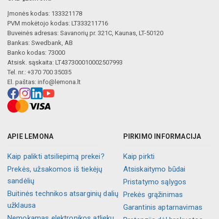
Įmonės kodas: 133321178
PVM mokėtojo kodas: LT333211716
Buveinės adresas: Savanorių pr. 321C, Kaunas, LT-50120
Bankas: Swedbank, AB
Banko kodas: 73000
Atsisk. sąskaita: LT437300010002507993
Tel. nr.: +370 700 35035
El. paštas:
info@lemona.lt
APIE LEMONA
PIRKIMO INFORMACIJA
Kaip palikti atsiliepimą prekei?
Kaip pirkti
Prekės, užsakomos iš tiekėjų
Atsiskaitymo būdai
sandėlių
Pristatymo sąlygos
Buitinės technikos atsarginių dalių
Prekės grąžinimas
užklausa
Garantinis aptarnavimas
Nemokamas elektronikos atliekų