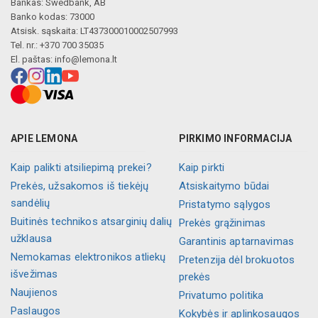
Bankas: Swedbank, AB
Banko kodas: 73000
Atsisk. sąskaita: LT437300010002507993
Tel. nr.: +370 700 35035
El. paštas:
info@lemona.lt
APIE LEMONA
PIRKIMO INFORMACIJA
Kaip palikti atsiliepimą prekei?
Kaip pirkti
Prekės, užsakomos iš tiekėjų
Atsiskaitymo būdai
sandėlių
Pristatymo sąlygos
Buitinės technikos atsarginių dalių
Prekės grąžinimas
užklausa
Garantinis aptarnavimas
Nemokamas elektronikos atliekų
Pretenzija dėl brokuotos
išvežimas
prekės
Naujienos
Privatumo politika
Paslaugos
Kokybės ir aplinkosaugos