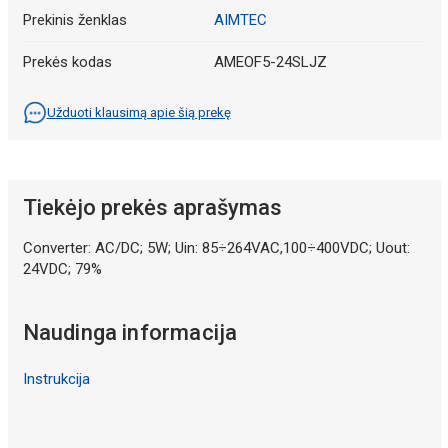
Prekinis ženklas
AIMTEC
Prekės kodas
AMEOF5-24SLJZ
Užduoti klausimą apie šią prekę
Tiekėjo prekės aprašymas
Converter: AC/DC; 5W; Uin: 85÷264VAC,100÷400VDC; Uout:
24VDC; 79%
Naudinga informacija
Instrukcija