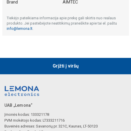
Brand
AIMTEC
Tiekėjo pateikiama informacija apie prekę gali skirtis nuo realaus
produkto. Jei pastebėjote neatitikimų praneškite apie tai el. paštu
info@lemona.lt
.
Grįžti į viršų
UAB „Lemona“
Įmonės kodas: 133321178
PVM mokėtojo kodas: LT333211716
Buveinės adresas: Savanorių pr. 321C, Kaunas, LT-50120