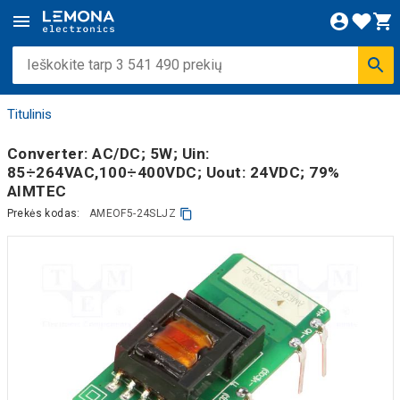
Titulinis
Converter: AC/DC; 5W; Uin:
85÷264VAC,100÷400VDC; Uout: 24VDC; 79%
AIMTEC
Prekės kodas:
AMEOF5-24SLJZ