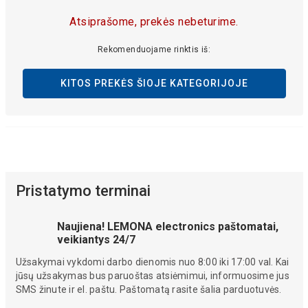
Atsiprašome, prekės nebeturime.
Rekomenduojame rinktis iš:
KITOS PREKĖS ŠIOJE KATEGORIJOJE
Pristatymo terminai
Naujiena! LEMONA electronics paštomatai,
veikiantys 24/7
Užsakymai vykdomi darbo dienomis nuo 8:00 iki 17:00 val. Kai
jūsų užsakymas bus paruoštas atsiėmimui, informuosime jus
SMS žinute ir el. paštu. Paštomatą rasite šalia parduotuvės.