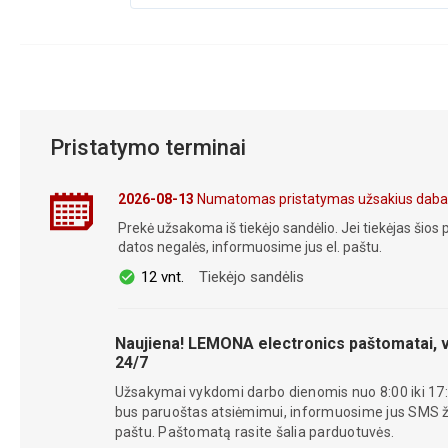
Pristatymo terminai
2026-08-13
Numatomas pristatymas užsakius daba
Prekė užsakoma iš tiekėjo sandėlio. Jei tiekėjas šios p
datos negalės, informuosime jus el. paštu.
12 vnt.
Tiekėjo sandėlis
Naujiena! LEMONA electronics paštomatai, v
24/7
Užsakymai vykdomi darbo dienomis nuo 8:00 iki 17:
bus paruoštas atsiėmimui, informuosime jus SMS žin
paštu. Paštomatą rasite šalia parduotuvės.