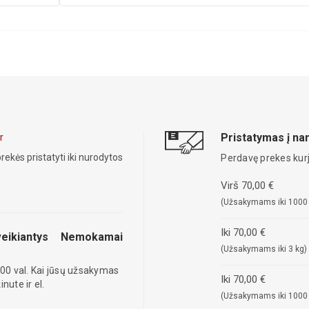
Pristatymas į n
r
rekės pristatyti iki nurodytos
Perdavę prekes kurj
Virš 70,00 €
(Užsakymams iki 1000
Iki 70,00 €
eikiantys
Nemokamai
(Užsakymams iki 3 kg)
00 val. Kai jūsų užsakymas
Iki 70,00 €
ute ir el.
(Užsakymams iki 1000