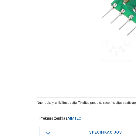
Nuotrauka yra tik iliustracija. Tikslias produkto specifikacijas rasite a
Prekinis ženklas
AIMTEC
SPECIFIKACIJOS