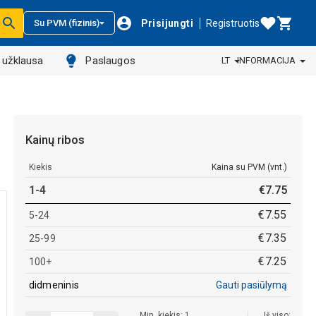
Prisijungti
Registruotis
Su PVM (fizinis)
ų užklausa
Paslaugos
LT
INFORMACIJA
Kainų ribos
Kiekis
Kaina su PVM (vnt.)
1-4
€
7
.
75
€
7
.
55
5-24
€
7
.
35
25-99
€
7
.
25
100+
didmeninis
Gauti pasiūlymą
Min. kiekis: 1
Iš viso: