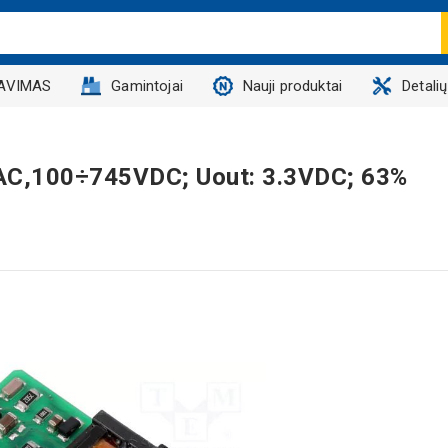
AVIMAS
Gamintojai
Nauji produktai
Detali
VAC,100÷745VDC; Uout: 3.3VDC; 63%