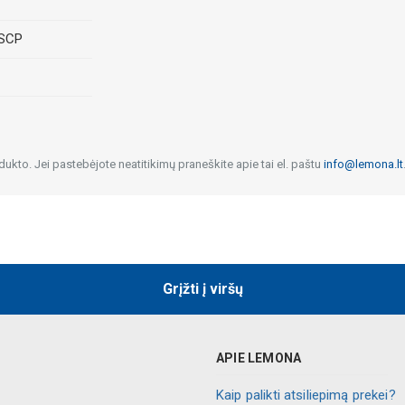
 SCP
dukto. Jei pastebėjote neatitikimų praneškite apie tai el. paštu
info@lemona.lt
Grįžti į viršų
APIE LEMONA
Kaip palikti atsiliepimą prekei?