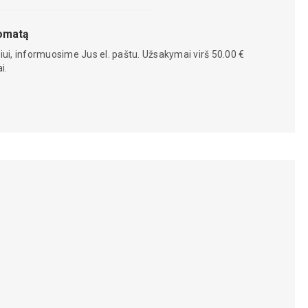
tomatą
iui, informuosime Jus el. paštu. Užsakymai virš 50.00 €
i.