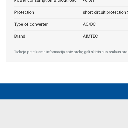
Power consumption without load
<0.5W
Protection
short circuit protection
Type of converter
AC/DC
Brand
AIMTEC
Tiekėjo pateikiama informacija apie prekę gali skirtis nuo realaus pro