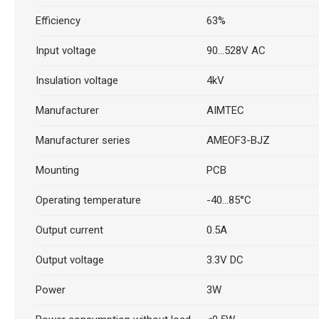
Efficiency
63%
Input voltage
90...528V AC
Insulation voltage
4kV
Manufacturer
AIMTEC
Manufacturer series
AMEOF3-BJZ
Mounting
PCB
Operating temperature
-40...85°C
Output current
0.5A
Output voltage
3.3V DC
Power
3W