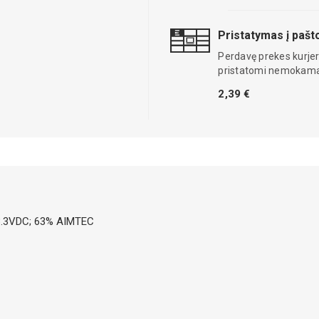
Pristatymas į paš
Perdavę prekes kurjer
pristatomi nemokama
2,39 €
 3.3VDC; 63% AIMTEC