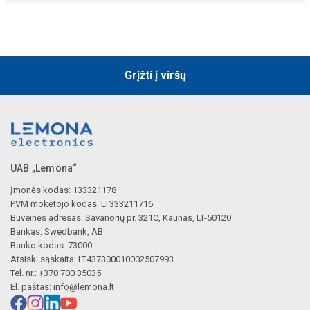
Grįžti į viršų
UAB „Lemona“
Įmonės kodas: 133321178
PVM mokėtojo kodas: LT333211716
Buveinės adresas: Savanorių pr. 321C, Kaunas, LT-50120
Bankas: Swedbank, AB
Banko kodas: 73000
Atsisk. sąskaita: LT437300010002507993
Tel. nr.: +370 700 35035
El. paštas:
info@lemona.lt