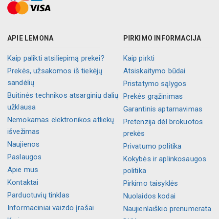
APIE LEMONA
PIRKIMO INFORMACIJA
Kaip palikti atsiliepimą prekei?
Kaip pirkti
Prekės, užsakomos iš tiekėjų
Atsiskaitymo būdai
sandėlių
Pristatymo sąlygos
Buitinės technikos atsarginių dalių
Prekės grąžinimas
užklausa
Garantinis aptarnavimas
Nemokamas elektronikos atliekų
Pretenzija dėl brokuotos
išvežimas
prekės
Naujienos
Privatumo politika
Paslaugos
Kokybės ir aplinkosaugos
Apie mus
politika
Kontaktai
Pirkimo taisyklės
Parduotuvių tinklas
Nuolaidos kodai
Informaciniai vaizdo įrašai
Naujienlaiškio prenumerata