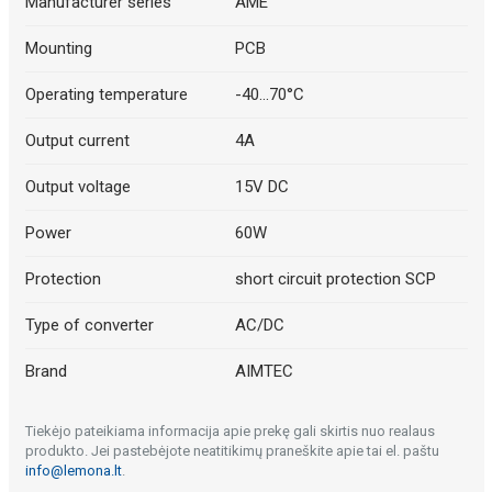
Manufacturer series
AME
Mounting
PCB
Operating temperature
-40...70°C
Output current
4A
Output voltage
15V DC
Power
60W
Protection
short circuit protection SCP
Type of converter
AC/DC
Brand
AIMTEC
Tiekėjo pateikiama informacija apie prekę gali skirtis nuo realaus
produkto. Jei pastebėjote neatitikimų praneškite apie tai el. paštu
info@lemona.lt
.