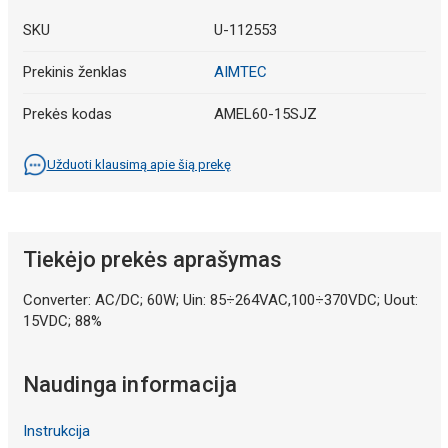
SKU
U-112553
Prekinis ženklas
AIMTEC
Prekės kodas
AMEL60-15SJZ
Užduoti klausimą apie šią prekę
Tiekėjo prekės aprašymas
Converter: AC/DC; 60W; Uin: 85÷264VAC,100÷370VDC; Uout:
15VDC; 88%
Naudinga informacija
Instrukcija