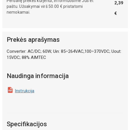
Perdavę prekes kurjeriui, informuosime Jus el.
2,39
paštu. Užsakymai virš 50.00 € pristatomi
nemokamai.
€
Prekės aprašymas
Converter: AC/DC; 60W; Uin: 85÷264VAC,100÷370VDC; Uout:
15VDC; 88% AIMTEC
Naudinga informacija
Instrukcija
Specifikacijos