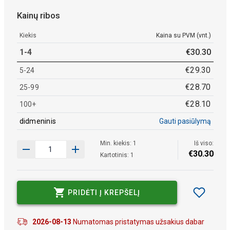
Kainų ribos
Kiekis
Kaina su PVM (vnt.)
1-4
€
30
.
30
€
29
.
30
5-24
€
28
.
70
25-99
€
28
.
10
100+
didmeninis
Gauti pasiūlymą
Min. kiekis: 1
Iš viso:
€
30
.
30
Kartotinis: 1
PRIDĖTI Į KREPŠELĮ
2026-08-13
Numatomas pristatymas užsakius dabar