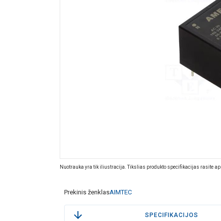
Nuotrauka yra tik iliustracija. Tikslias produkto specifikacijas rasite a
Prekinis ženklas
AIMTEC
SPECIFIKACIJOS