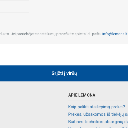
dukto. Jei pastebėjote neatitikimų praneškite apie tai el. paštu
info@lemona.lt
Grįžti į viršų
APIE LEMONA
Kaip palikti atsiliepimą prekei?
Prekės, užsakomos iš tiekėjų s
Buitinės technikos atsarginių d