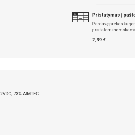
Pristatymas į paš
Perdavę prekes kurjer
pristatomi nemokama
2,39 €
 12VDC; 73% AIMTEC