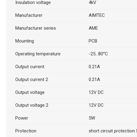
Insulation voltage
4kV
Manufacturer
AIMTEC
Manufacturer series
AME
Mounting
PCB
Operating temperature
-25...80°C
Output current
0.21A
Output current 2
0.21A
Output voltage
12V DC
Output voltage 2
12V DC
Power
5W
Protection
short circuit protection