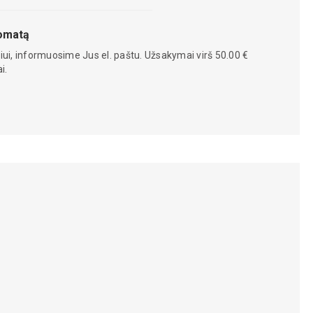
tomatą
iui, informuosime Jus el. paštu. Užsakymai virš 50.00 €
i.