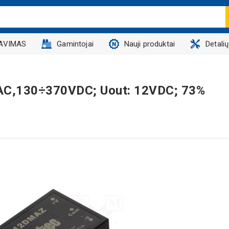
AVIMAS
Gamintojai
Nauji produktai
Detali
VAC,130÷370VDC; Uout: 12VDC; 73%