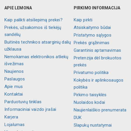
APIE LEMONA
PIRKIMO INFORMACIJA
Kaip palikti atsiliepimą prekei?
Kaip pirkti
Prekės, užsakomos iš tiekėjų
Atsiskaitymo būdai
sandėlių
Pristatymo sąlygos
Buitinės technikos atsarginių dalių
Prekės grąžinimas
užklausa
Garantinis aptarnavimas
Nemokamas elektronikos atliekų
Pretenzija dėl brokuotos
išvežimas
prekės
Naujienos
Privatumo politika
Paslaugos
Kokybės ir aplinkosaugos
Apie mus
politika
Kontaktai
Pirkimo taisyklės
Parduotuvių tinklas
Nuolaidos kodai
Informaciniai vaizdo įrašai
Naujienlaiškio prenumerata
Karjera
DUK
Lojalumas
Slapukų nustatymai