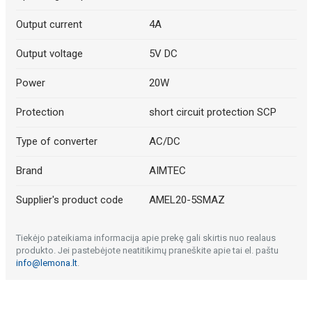
Output current
4A
Output voltage
5V DC
Power
20W
Protection
short circuit protection SCP
Type of converter
AC/DC
Brand
AIMTEC
Supplier's product code
AMEL20-5SMAZ
Tiekėjo pateikiama informacija apie prekę gali skirtis nuo realaus
produkto. Jei pastebėjote neatitikimų praneškite apie tai el. paštu
info@lemona.lt
.