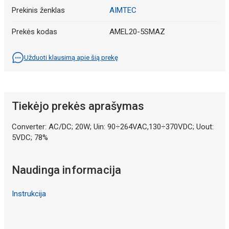
Prekinis ženklas
AIMTEC
Prekės kodas
AMEL20-5SMAZ
Užduoti klausimą apie šią prekę
Tiekėjo prekės aprašymas
Converter: AC/DC; 20W; Uin: 90÷264VAC,130÷370VDC; Uout:
5VDC; 78%
Naudinga informacija
Instrukcija