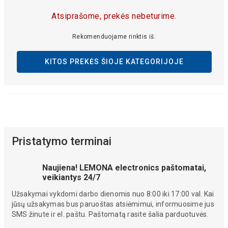
Atsiprašome, prekės nebeturime.
Rekomenduojame rinktis iš:
KITOS PREKĖS ŠIOJE KATEGORIJOJE
Pristatymo terminai
Naujiena! LEMONA electronics paštomatai,
veikiantys 24/7
Užsakymai vykdomi darbo dienomis nuo 8:00 iki 17:00 val. Kai
jūsų užsakymas bus paruoštas atsiėmimui, informuosime jus
SMS žinute ir el. paštu. Paštomatą rasite šalia parduotuvės.