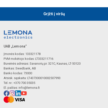
Grįžti į viršų
UAB „Lemona“
Įmonės kodas: 133321178
PVM mokėtojo kodas: LT333211716
Buveinės adresas: Savanorių pr. 321C, Kaunas, LT-50120
Bankas: Swedbank, AB
Banko kodas: 73000
Atsisk. sąskaita: LT437300010002507993
Tel. nr.: +370 700 35035
El. paštas:
info@lemona.lt