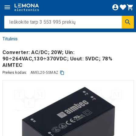
Titulinis
Converter: AC/DC; 20W; Uin:
90÷264VAC,130÷370VDC; Uout: 5VDC; 78%
AIMTEC
Prekės kodas:
AMEL20-5SMAZ