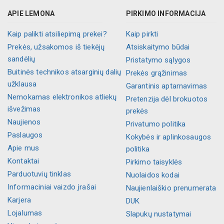
APIE LEMONA
PIRKIMO INFORMACIJA
Kaip palikti atsiliepimą prekei?
Kaip pirkti
Prekės, užsakomos iš tiekėjų
Atsiskaitymo būdai
sandėlių
Pristatymo sąlygos
Buitinės technikos atsarginių dalių
Prekės grąžinimas
užklausa
Garantinis aptarnavimas
Nemokamas elektronikos atliekų
Pretenzija dėl brokuotos
išvežimas
prekės
Naujienos
Privatumo politika
Paslaugos
Kokybės ir aplinkosaugos
Apie mus
politika
Kontaktai
Pirkimo taisyklės
Parduotuvių tinklas
Nuolaidos kodai
Informaciniai vaizdo įrašai
Naujienlaiškio prenumerata
Karjera
DUK
Lojalumas
Slapukų nustatymai