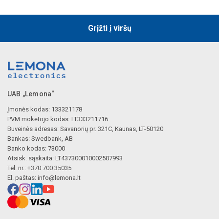
Grįžti į viršų
UAB „Lemona“
Įmonės kodas: 133321178
PVM mokėtojo kodas: LT333211716
Buveinės adresas: Savanorių pr. 321C, Kaunas, LT-50120
Bankas: Swedbank, AB
Banko kodas: 73000
Atsisk. sąskaita: LT437300010002507993
Tel. nr.: +370 700 35035
El. paštas:
info@lemona.lt