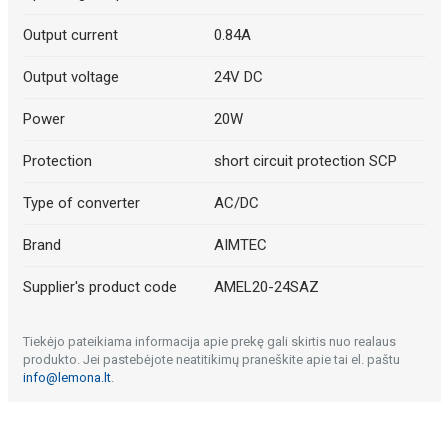
Output current
0.84A
Output voltage
24V DC
Power
20W
Protection
short circuit protection SCP
Type of converter
AC/DC
Brand
AIMTEC
Supplier's product code
AMEL20-24SAZ
Tiekėjo pateikiama informacija apie prekę gali skirtis nuo realaus
produkto. Jei pastebėjote neatitikimų praneškite apie tai el. paštu
info@lemona.lt
.