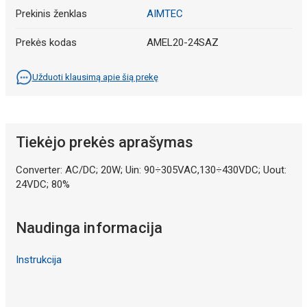
Prekinis ženklas
AIMTEC
Prekės kodas
AMEL20-24SAZ
Užduoti klausimą apie šią prekę
Tiekėjo prekės aprašymas
Converter: AC/DC; 20W; Uin: 90÷305VAC,130÷430VDC; Uout:
24VDC; 80%
Naudinga informacija
Instrukcija