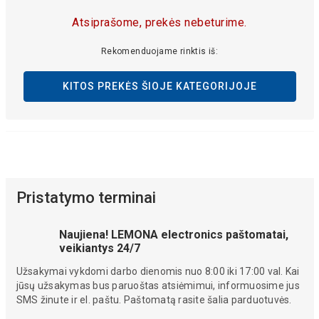
Atsiprašome, prekės nebeturime.
Rekomenduojame rinktis iš:
KITOS PREKĖS ŠIOJE KATEGORIJOJE
Pristatymo terminai
Naujiena! LEMONA electronics paštomatai,
veikiantys 24/7
Užsakymai vykdomi darbo dienomis nuo 8:00 iki 17:00 val. Kai
jūsų užsakymas bus paruoštas atsiėmimui, informuosime jus
SMS žinute ir el. paštu. Paštomatą rasite šalia parduotuvės.