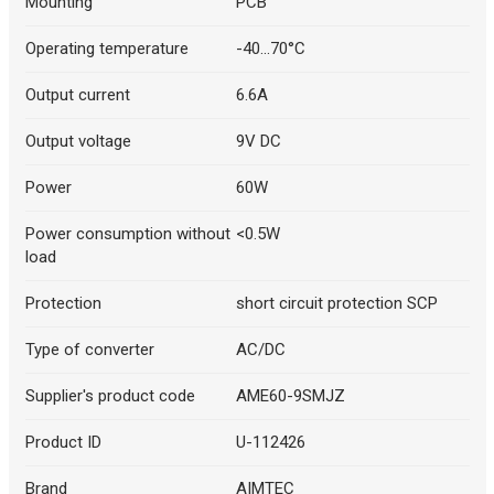
Mounting
PCB
Operating temperature
-40...70°C
Output current
6.6A
Output voltage
9V DC
Power
60W
Power consumption without
<0.5W
load
Protection
short circuit protection SCP
Type of converter
AC/DC
Supplier's product code
AME60-9SMJZ
Product ID
U-112426
Brand
AIMTEC