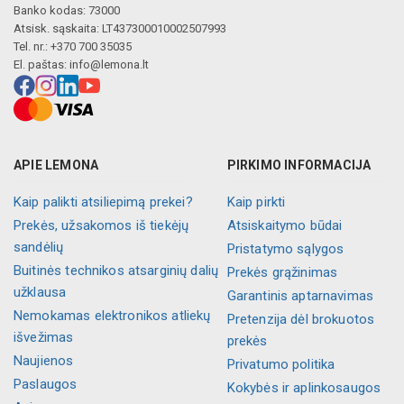
Banko kodas: 73000
Atsisk. sąskaita: LT437300010002507993
Tel. nr.: +370 700 35035
El. paštas:
info@lemona.lt
APIE LEMONA
PIRKIMO INFORMACIJA
Kaip palikti atsiliepimą prekei?
Kaip pirkti
Prekės, užsakomos iš tiekėjų
Atsiskaitymo būdai
sandėlių
Pristatymo sąlygos
Buitinės technikos atsarginių dalių
Prekės grąžinimas
užklausa
Garantinis aptarnavimas
Nemokamas elektronikos atliekų
Pretenzija dėl brokuotos
išvežimas
prekės
Naujienos
Privatumo politika
Paslaugos
Kokybės ir aplinkosaugos