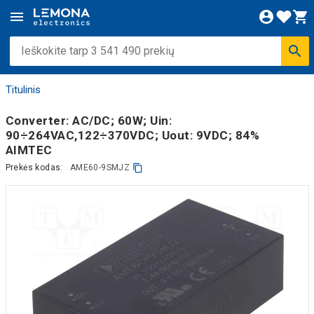
Titulinis
Converter: AC/DC; 60W; Uin:
90÷264VAC,122÷370VDC; Uout: 9VDC; 84%
AIMTEC
Prekės kodas:
AME60-9SMJZ