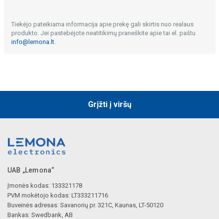
Tiekėjo pateikiama informacija apie prekę gali skirtis nuo realaus
produkto. Jei pastebėjote neatitikimų praneškite apie tai el. paštu
info@lemona.lt
.
Grįžti į viršų
UAB „Lemona“
Įmonės kodas: 133321178
PVM mokėtojo kodas: LT333211716
Buveinės adresas: Savanorių pr. 321C, Kaunas, LT-50120
Bankas: Swedbank, AB