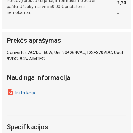
Perdavę prekes kurjeriui, informuosime Jus el.
2,39
paštu. Užsakymai virš 50.00 € pristatomi
nemokamai.
€
Prekės aprašymas
Converter: AC/DC; 60W; Uin: 90÷264VAC,122÷370VDC; Uout:
9VDC; 84% AIMTEC
Naudinga informacija
Instrukcija
Specifikacijos