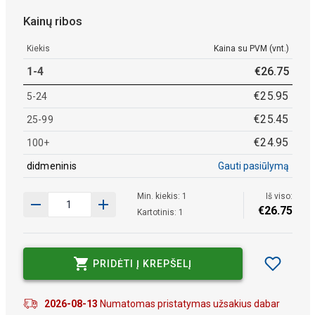
Kainų ribos
Kiekis
Kaina su PVM (vnt.)
1-4
€
26
.
75
€
25
.
95
5-24
€
25
.
45
25-99
€
24
.
95
100+
didmeninis
Gauti pasiūlymą
Min. kiekis: 1
Iš viso:
€
26
.
75
Kartotinis: 1
PRIDĖTI Į KREPŠELĮ
2026-08-13
Numatomas pristatymas užsakius dabar