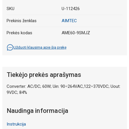
SKU
U-112426
Prekinis ženklas
AIMTEC
Prekės kodas
AME60-9SMJZ
Užduoti klausimą apie šią prekę
Tiekėjo prekės aprašymas
Converter: AC/DC; 60W; Uin: 90÷264VAC,122÷370VDC; Uout:
9VDC; 84%
Naudinga informacija
Instrukcija