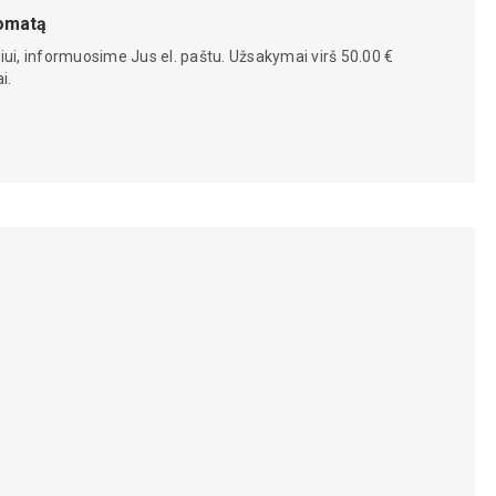
tomatą
iui, informuosime Jus el. paštu. Užsakymai virš 50.00 €
i.