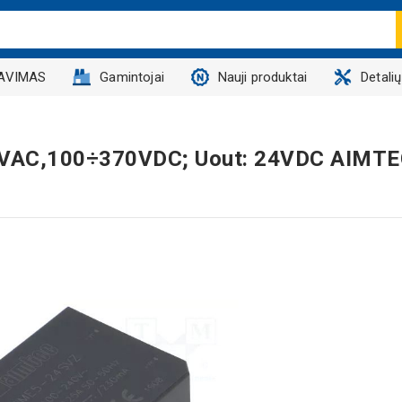
AVIMAS
Gamintojai
Nauji produktai
Detali
64VAC,100÷370VDC; Uout: 24VDC AIMT