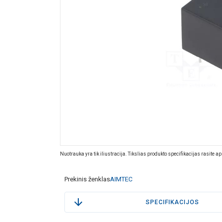
Nuotrauka yra tik iliustracija. Tikslias produkto specifikacijas rasite a
Prekinis ženklas
AIMTEC
SPECIFIKACIJOS