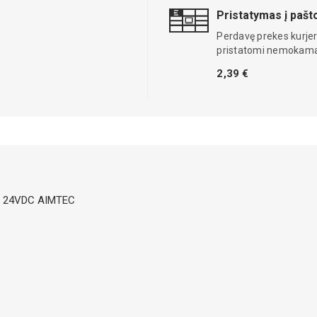
Pristatymas į paš
Perdavę prekes kurjer
pristatomi nemokama
2,39 €
t: 24VDC AIMTEC