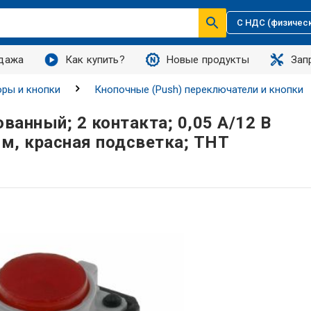
С НДС (физичес
дажа
Как купить?
Новые продукты
Зап
ры и кнопки
Кнопочные (Push) переключатели и кнопки
ванный; 2 контакта; 0,05 А/12 В
м, красная подсветка; ТНТ