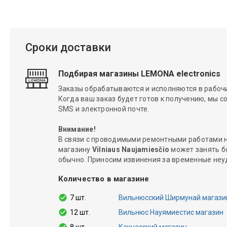
Сроки доставки
Подбирая магазины LEMONA electronics
Заказы обрабатываются и исполняются в рабочие
Когда ваш заказ будет готов к получению, мы с
SMS и электронной почте.
Внимание!
В связи с проводимыми ремонтными работами н
магазину
Vilniaus Naujamiesčio
может занять б
обычно. Приносим извинения за временные неу
Количество в магазине
7 шт.
Вильнюсский Ширмунай магази
12 шт.
Вильнюс Науямиестис магазин
8 шт.
Каунасский магазин