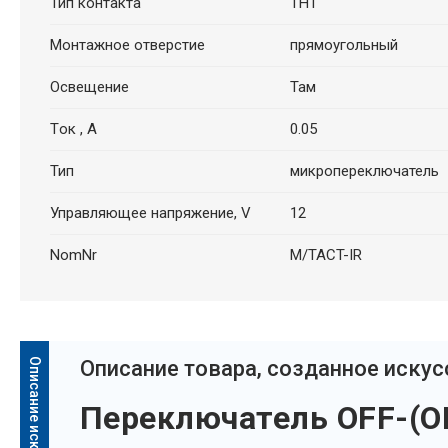
Тип контакта
THT
Монтажное отверстие
прямоугольный
Освещение
Там
Tок , A
0.05
Тип
микропереключатель
Управляющее напряжение, V
12
NomNr
M/TACT-IR
Oписание товара, созданное иску
Переключатель OFF-(ON