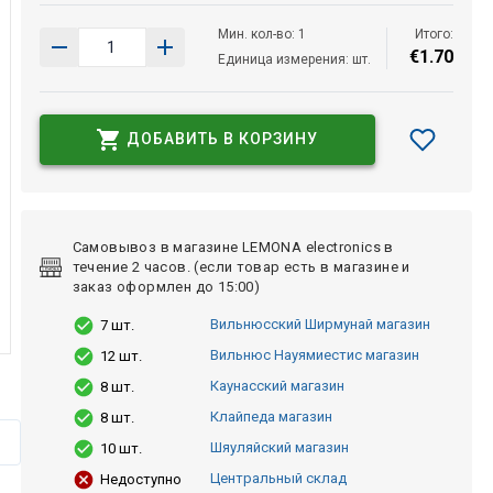
Мин. кол-во: 1
Итого:
€
1
.
70
Единица измерения: шт.
ДОБАВИТЬ В КОРЗИНУ
Самовывоз в магазине LEMONA electronics в
течение 2 часов. (если товар есть в магазине и
заказ оформлен до 15:00)
Вильнюсский Ширмунай магазин
7 шт.
Вильнюс Науямиестис магазин
12 шт.
Каунасский магазин
8 шт.
Клайпеда магазин
8 шт.
Шяуляйский магазин
10 шт.
Центральный склад
Недоступно