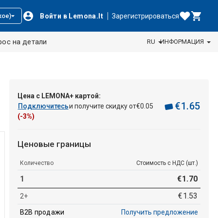
Войти в Lemona.lt
Зарегистрироваться
кое)
рос на детали
RU
ИНФОРМАЦИЯ
Цена с LEMONA+ картой:
€
1
.
65
Подключитесь
и получите скидку от
€
0
.
05
(-3%)
Ценовые границы
Количество
Стоимость с НДС (шт.)
1
€
1
.
70
€
1
.
53
2+
B2B продажи
Получить предложение