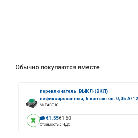
Обычно покупаются вместе
переключатель; ВЫКЛ-(ВКЛ)
нефиксированный, 6 контактов. 0,05 А/12
M/TACT-IG
постоянного тока; SPST-NO 12x12мм, зел
подсветка THT,
€
1
.
55
€
1
.
60
Стоимость с НДС