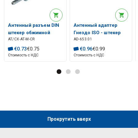
Антенный разъем DIN
Антенный адаптер
штекер обжимной
Гнездо ISO - штекер
AT/CX-AT-M-CR
AD-653.01
DIN, короткий
€
0
.
73
€
0
.
75
€
0
.
96
€
0
.
99
Стоимость с НДС
Стоимость с НДС
Прокрутить вверх