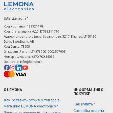
UAB „Lemona“
Код компании: 133321178
Код плательщика НДС: LT333211716
Адрес головного офиса: Savanorių pr. 321C, Kaunas, LT-50120
Банк: Swedbank, AB
Код банка: 73000
Отдельный счет: LT437300010002507993
Номер телефона: +370 700 35035
Эл. почта:
info@lemona.lt
О LEMONA
ИНФОРМАЦИЯ О
ПОКУПКЕ
Как оставить отзыв о товаре в
Как купить?
магазине LEMONA electronics?
Способы оплаты
Запрос на запасные детали для