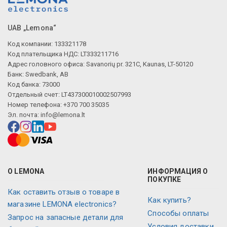
UAB „Lemona“
Код компании: 133321178
Код плательщика НДС: LT333211716
Адрес головного офиса: Savanorių pr. 321C, Kaunas, LT-50120
Банк: Swedbank, AB
Код банка: 73000
Отдельный счет: LT437300010002507993
Номер телефона: +370 700 35035
Эл. почта:
info@lemona.lt
О LEMONA
ИНФОРМАЦИЯ О
ПОКУПКЕ
Как оставить отзыв о товаре в
Как купить?
магазине LEMONA electronics?
Способы оплаты
Запрос на запасные детали для
Условия доставки