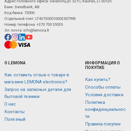
Адрес головного офиса: Savanorių pr. 321C, Kaunas, LT-50120
Банк: Swedbank, AB
Код банка: 73000
Отдельный счет: LT437300010002507993
Номер телефона: +370 700 35035
Эл. почта:
info@lemona.lt
О LEMONA
ИНФОРМАЦИЯ О
ПОКУПКЕ
Как оставить отзыв о товаре в
Как купить?
магазине LEMONA electronics?
Способы оплаты
Запрос на запасные детали для
Условия доставки
бытовой техники
Политика
O нас
конфиденциальнос
Контакты
ти
Полезный
Правила покупки