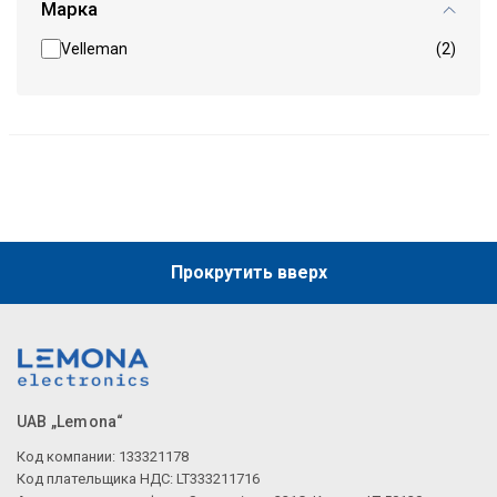
Марка
Velleman
(2)
Прокрутить вверх
UAB „Lemona“
Код компании: 133321178
Код плательщика НДС: LT333211716