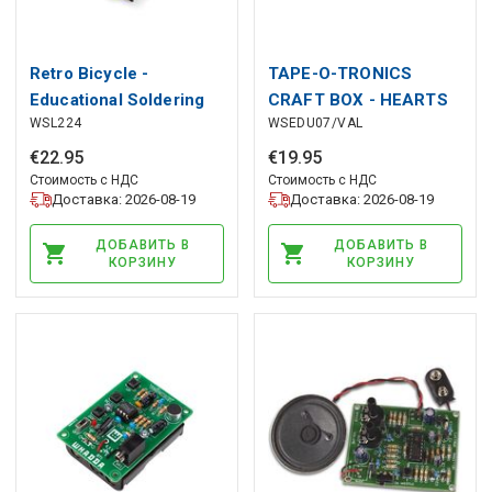
Retro Bicycle -
TAPE-O-TRONICS
Educational Soldering
CRAFT BOX - HEARTS
WSL224
WSEDU07/VAL
Kit
EDITION
€
22
.
95
€
19
.
95
Стоимость с НДС
Стоимость с НДС
Доставка: 2026-08-19
Доставка: 2026-08-19
ДОБАВИТЬ В
ДОБАВИТЬ В
КОРЗИНУ
КОРЗИНУ