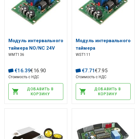
Модуль интервального
Модуль интервального
таймера NO/NC 24V
таймера
WMT136
WST111
3A, импульс 0,5s~5s,
пауза2,5s~60s
€
16
.
39
€
16
.
90
€
7
.
71
€
7
.
95
Стоимость с НДС
Стоимость с НДС
ДОБАВИТЬ В
ДОБАВИТЬ В
КОРЗИНУ
КОРЗИНУ