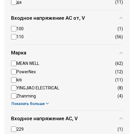
да
(11)
Входное напряжение AC от, V
100
(1)
110
(56)
Марка
MEAN WELL
(62)
PowerNex
(12)
kiti
(11)
YINGJIAO ELECTRICAL
(8)
Zhanming
(4)
Показать больше
Входное напряжение AC, V
229
(1)