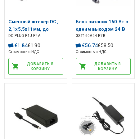
Сменный штекер DC,
Блок питания 160 Вт с
2,1x5,5x11мм, до
одним выходом 24 В
DC PLUG-P1J-P4A
GST160A24-R7B
3,4x5,5x11mm + pin
6,67 А настольный
1мм
€
1
.
84
€
1
.
90
€
56
.
74
€
58
.
50
Стоимость с НДС
Стоимость с НДС
ДОБАВИТЬ В
ДОБАВИТЬ В
КОРЗИНУ
КОРЗИНУ