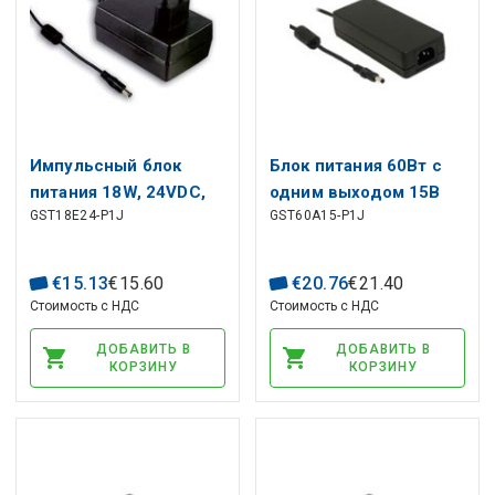
Импульсный блок
Блок питания 60Вт с
питания 18W, 24VDC,
одним выходом 15В
GST18E24-P1J
GST60A15-P1J
0.75A, выход:5.5/2.1,
4А настольный
88%
€
15
.
13
€
15
.
60
€
20
.
76
€
21
.
40
Стоимость с НДС
Стоимость с НДС
ДОБАВИТЬ В
ДОБАВИТЬ В
КОРЗИНУ
КОРЗИНУ