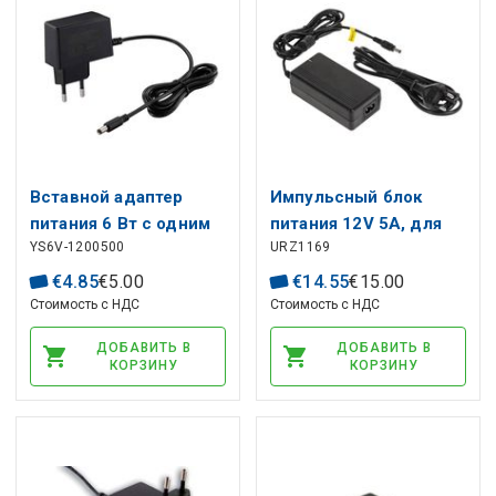
Вставной адаптер
Импульсный блок
питания 6 Вт с одним
питания 12V 5A, для
YS6V-1200500
URZ1169
выходом 12 В 0,5 А
ноутбука, 5,5x2,5mm
€
4
.
85
€
5
.
00
€
14
.
55
€
15
.
00
Стоимость с НДС
Стоимость с НДС
ДОБАВИТЬ В
ДОБАВИТЬ В
КОРЗИНУ
КОРЗИНУ