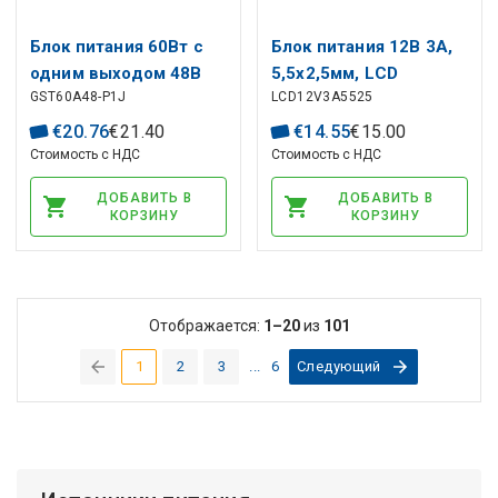
Блок питания 60Вт с
Блок питания 12В 3А,
одним выходом 48В
5,5х2,5мм, LCD
GST60A48-P1J
LCD12V3A5525
1,25А настольный
€
20
.
76
€
21
.
40
€
14
.
55
€
15
.
00
Стоимость с НДС
Стоимость с НДС
ДОБАВИТЬ В
ДОБАВИТЬ В
КОРЗИНУ
КОРЗИНУ
Отображается:
1–20
из
101
1
2
3
...
6
Следующий
(current)