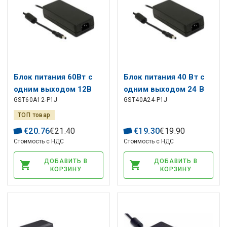
Блок питания 60Вт с
Блок питания 40 Вт с
одним выходом 12В
одним выходом 24 В
GST60A12-P1J
GST40A24-P1J
5А настольный
1,67 А настольный
ТОП товар
€
20
.
76
€
21
.
40
€
19
.
30
€
19
.
90
Стоимость с НДС
Стоимость с НДС
ДОБАВИТЬ В
ДОБАВИТЬ В
КОРЗИНУ
КОРЗИНУ