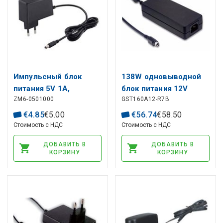
Импульсный блок
138W одновыводной
питания 5V 1A,
блок питания 12V
ZM6-0501000
GST160A12-R7B
настольный, 5,5x2,1
11.5A настольный
мм
€
4
.
85
€
5
.
00
€
56
.
74
€
58
.
50
Стоимость с НДС
Стоимость с НДС
ДОБАВИТЬ В
ДОБАВИТЬ В
КОРЗИНУ
КОРЗИНУ