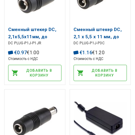
Сменный штекер DC,
Сменный штекер DC,
2,1x5,5x11мм, до
2,1 x 5,5 x 11 мм, до
DC PLUG-P1J-P1JR
DC PLUG-P1J-P3C
2,1x5,5x11мм, под
1,7 x 4,75 x 11 мм
углом
€
0
.
97
€
1
.
00
€
1
.
16
€
1
.
20
Стоимость с НДС
Стоимость с НДС
ДОБАВИТЬ В
ДОБАВИТЬ В
КОРЗИНУ
КОРЗИНУ