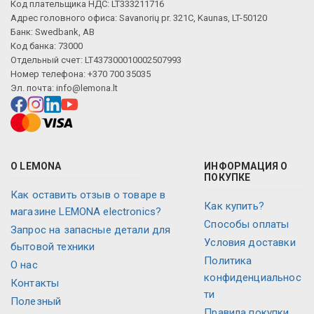
Код плательщика НДС: LT333211716
Адрес головного офиса: Savanorių pr. 321C, Kaunas, LT-50120
Банк: Swedbank, AB
Код банка: 73000
Отдельный счет: LT437300010002507993
Номер телефона: +370 700 35035
Эл. почта:
info@lemona.lt
О LEMONA
ИНФОРМАЦИЯ О
ПОКУПКЕ
Как оставить отзыв о товаре в
Как купить?
магазине LEMONA electronics?
Способы оплаты
Запрос на запасные детали для
Условия доставки
бытовой техники
Политика
O нас
конфиденциальнос
Контакты
ти
Полезный
Правила покупки