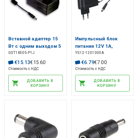
Вставной адаптер 15
Импульсный блок
Вт с одним выходом 5
питания 12V 1A,
GST18E05-P1J
YS12-1201000A
В 3 А
настенный, 5,5x2,5mm
€
15
.
13
€
15
.
60
€
6
.
79
€
7
.
00
Стоимость с НДС
Стоимость с НДС
ДОБАВИТЬ В
ДОБАВИТЬ В
КОРЗИНУ
КОРЗИНУ