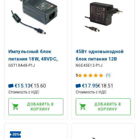
Импульсный блок
45Вт одновыходной
питания 18W, 48VDC,
блок питания 12В
GST18A48-P1J
NGE45E12-P1J
0.375A, выход: 5.5/2.
3,75А вставной
адаптер, 5,5х2,1мм,
5
(1)
высоконадежный,
€
15
.
13
€
15
.
60
€
17
.
95
€
18
.
51
экстремально
Стоимость с НДС
Стоимость с НДС
маленький,
настенный,
ДОБАВИТЬ В
ДОБАВИТЬ В
КОРЗИНУ
КОРЗИНУ
промышленный, MEAN
WELL