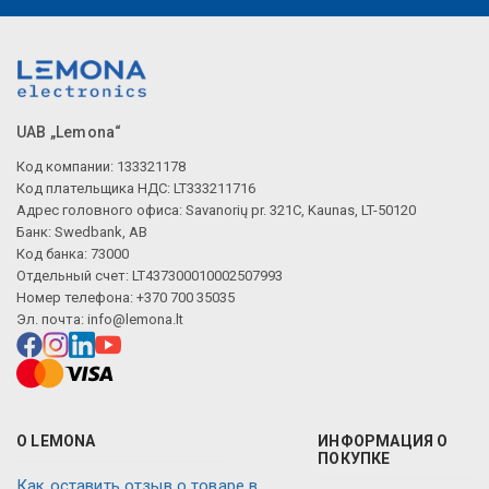
UAB „Lemona“
Код компании: 133321178
Код плательщика НДС: LT333211716
Адрес головного офиса: Savanorių pr. 321C, Kaunas, LT-50120
Банк: Swedbank, AB
Код банка: 73000
Отдельный счет: LT437300010002507993
Номер телефона: +370 700 35035
Эл. почта:
info@lemona.lt
О LEMONA
ИНФОРМАЦИЯ О
ПОКУПКЕ
Как оставить отзыв о товаре в