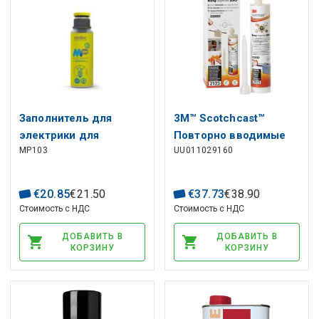
Заполнитель для
3M™ Scotchcast™
электрики для
Повторно вводимые
MP103
UU011029160
герметизации коробок
электроизоляционные
300мл ETELEC
смолы, SC 2123, Easy
Dispenser 250, размер
€
20
.
85
€
21
.
50
€
37
.
73
€
38
.
90
250 мл
Стоимость с НДС
Стоимость с НДС
ДОБАВИТЬ В
ДОБАВИТЬ В
КОРЗИНУ
КОРЗИНУ