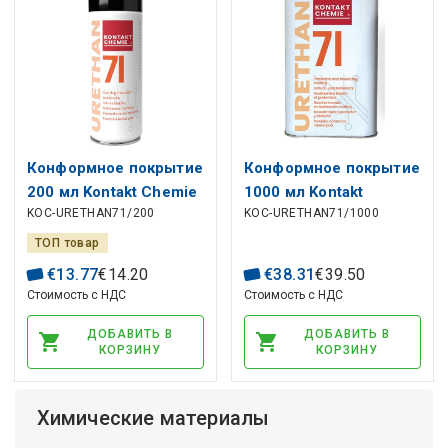
Конформное покрытие
Конформное покрытие
200 мл Kontakt Chemie
1000 мл Kontakt
KOC-URETHAN71/200
KOC-URETHAN71/1000
Chemie
ТОП товар
€
13
.
77
€
14
.
20
€
38
.
31
€
39
.
50
Стоимость с НДС
Стоимость с НДС
ДОБАВИТЬ В
ДОБАВИТЬ В
КОРЗИНУ
КОРЗИНУ
Химические материалы