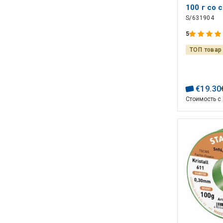
100 г со
S/631904
флюсом
5
ТОП товар
€
19
.
30
Стоимость с