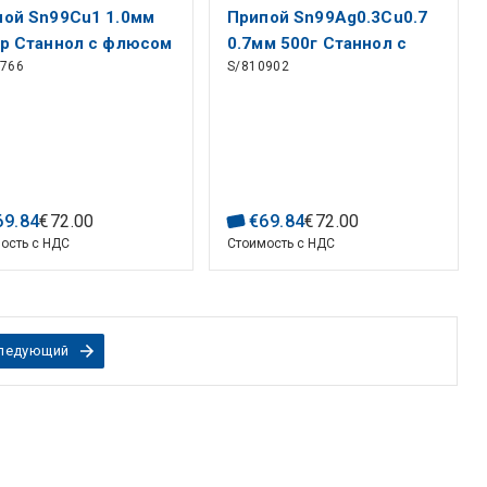
пой Sn99Cu1 1.0мм
Припой Sn99Ag0.3Cu0.7
гр Станнол с флюсом
0.7мм 500г Станнол с
5766
S/810902
флюсом
69
.
84
€
72
.
00
€
69
.
84
€
72
.
00
ость с НДС
Стоимость с НДС
ледующий