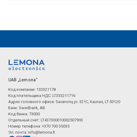
UAB „Lemona“
Код компании: 133321178
Код плательщика НДС: LT333211716
Адрес головного офиса: Savanorių pr. 321C, Kaunas, LT-50120
Банк: Swedbank, AB
Код банка: 73000
Отдельный счет: LT437300010002507993
Номер телефона: +370 700 35035
Эл. почта:
info@lemona.lt