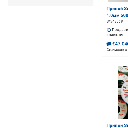
Припой S
1.0мм 500
S/543068
флюсом
Продаетс
клиентам
€
47
.
04
Стоимость с
Припой S