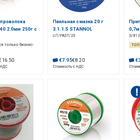
 проволока
Паяльная смазка 20 г
При
40 2.0мм 250г с
3.1.1.S STANNOL
0,7м
LIT/PAST/20
S/81
tannol
флю
я только бизнес-
ТОП
€
16
.
50
€
7
.
95
€
8
.
20
€
 НДС
Стоимость с НДС
Стоим