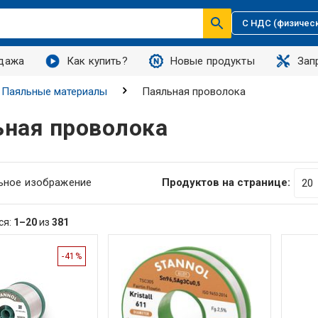
С НДС (физичес
дажа
Как купить?
Новые продукты
Зап
Паяльные материалы
Паяльная проволока
ная проволока
ьное изображение
Продуктов на странице:
ся:
1–20
из
381
-41%