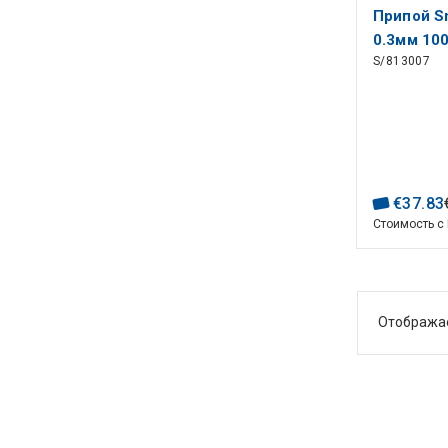
Припой S
0.3мм 100
S/813007
флюсом
€
37
.
83
Стоимость с
Отобража