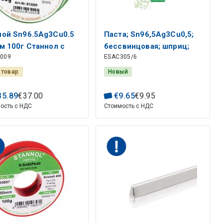
пой Sn96.5Ag3Cu0.5
Паста; Sn96,5Ag3Cu0,5;
м 100г Станнол с
бессвинцовая; шприц;
3009
ESAC305/6
сом
25÷45 мкм; 6 г; 217 °C; 12
% AG TERMOPASTY
 товар
Новый
35
.
89
€
37
.
00
€
9
.
65
€
9
.
95
ость с НДС
Стоимость с НДС