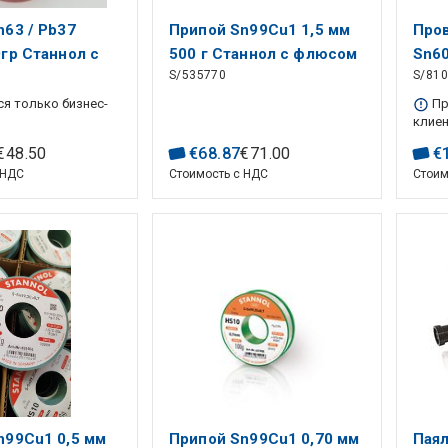
n63 / Pb37
Припой Sn99Cu1 1,5 мм
Про
гр Станнол с
500 г Станнол с флюсом
Sn60
S/535770
S/81
500г
я только бизнес-
Пр
клие
€
48
.
50
€
68
.
87
€
71
.
00
€
 НДС
Стоимость с НДС
Стоим
n99Cu1 0,5 мм
Припой Sn99Cu1 0,70 мм
Паял