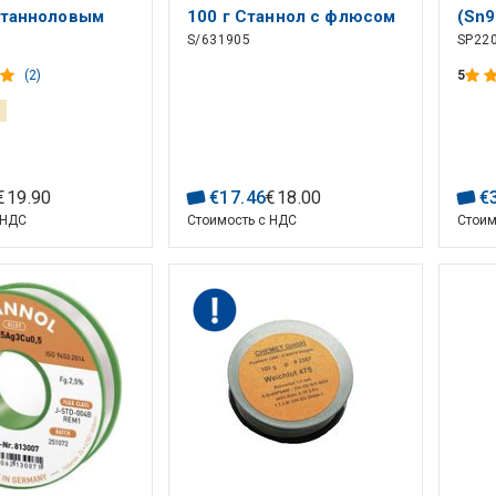
 станноловым
100 г Станнол с флюсом
(Sn9
S/631905
SP22
Ста
(2)
5
€
19
.
90
€
17
.
46
€
18
.
00
€
 НДС
Стоимость с НДС
Стоим