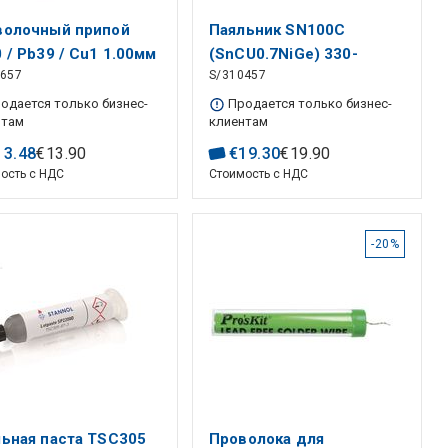
волочный припой
Паяльник SN100C
 / Pb39 / Cu1 1.00мм
(SnCU0.7NiGe) 330-
0657
S/310457
 с флюсом Stannol
370гр. Станнол
одается только бизнес-
Продается только бизнес-
нтам
клиентам
13
.
48
€
13
.
90
€
19
.
30
€
19
.
90
ость с НДС
Стоимость с НДС
-20%
ьная паста TSC305
Проволока для