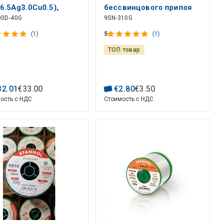
6.5Ag3.0Cu0.5),
бессвинцового припоя
00D-40G
9SN-310G
ннол
(Sn 99.3%, Cu 0.7%)
(1)
5
(1)
ТОП товар
32
.
01
€
33
.
00
€
2
.
80
€
3
.
50
ость с НДС
Стоимость с НДС