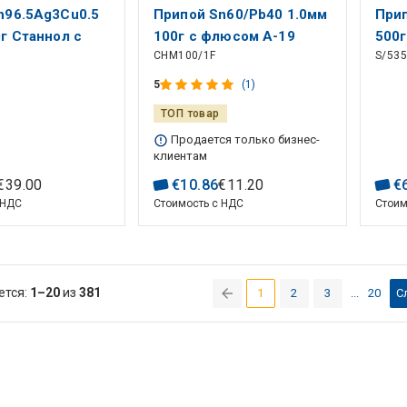
n96.5Ag3Cu0.5
Припой Sn60/Pb40 1.0мм
При
г Станнол с
100г с флюсом А-19
500
CHM100/1F
S/53
Chemet
5
(1)
ТОП товар
Продается только бизнес-
клиентам
€
39
.
00
€
10
.
86
€
11
.
20
€
 НДС
Стоимость с НДС
Стоим
ется:
1–20
из
381
1
2
3
...
20
С
(current)