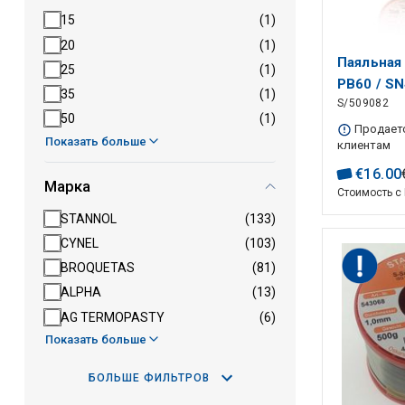
15
(1)
20
(1)
Паяльная
25
(1)
PB60 / SN
35
(1)
S/509082
флюсом S
50
(1)
Продаетс
Показать больше
клиентам
€
16
.
00
Марка
Стоимость с
STANNOL
(133)
CYNEL
(103)
BROQUETAS
(81)
ALPHA
(13)
AG TERMOPASTY
(6)
Показать больше
БОЛЬШЕ ФИЛЬТРОВ