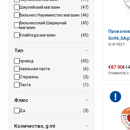
Шяуляйский магазин
(47)
Вильнюс Науямиестис магазин
(46)
Вильнюсский Ширмунай
(45)
магазин
Проволок
Клайпеда магазин
(45)
Sn96,5Ag
S/419027
TSC305 
Тип
провод
(45)
€
87
.
90
€
1
паяльная паста
(6)
Стоимость с
Cтержень
(3)
Паста
(1)
Флюс
Да
(3)
Количество, g ml