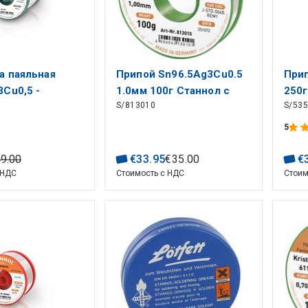
а паяльная
Припой Sn96.5Ag3Cu0.5
При
3Cu0,5 -
1.0мм 100г Станнол с
250
S/813010
S/53
3мм
флюсом
5
49
.
00
€
33
.
95
€
35
.
00
€
 НДС
Стоимость с НДС
Стоим