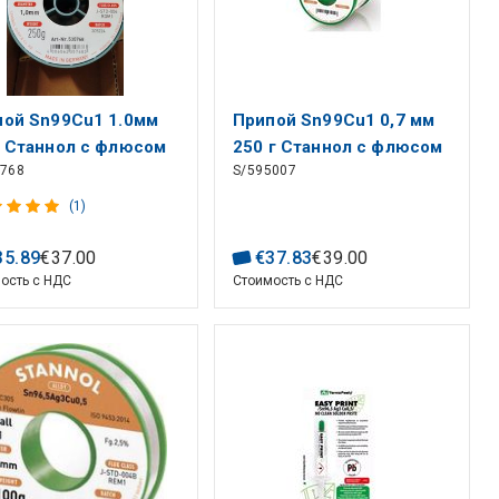
пой Sn99Cu1 1.0мм
Припой Sn99Cu1 0,7 мм
г Станнол с флюсом
250 г Станнол с флюсом
5768
S/595007
(1)
35
.
89
€
37
.
00
€
37
.
83
€
39
.
00
ость с НДС
Стоимость с НДС