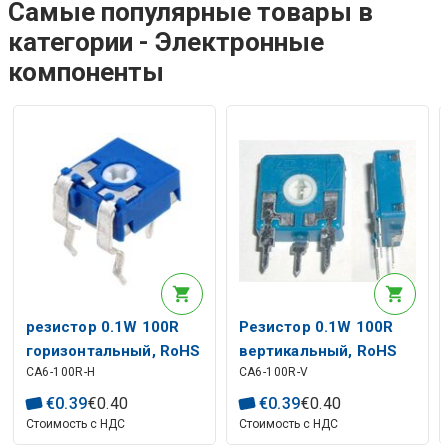
Самые популярные товары в
категории - Электронные
компоненты
резистор 0.1W 100R
Резистор 0.1W 100R
горизонтальный, RoHS
вертикальный, RoHS
CA6-100R-H
CA6-100R-V
€
0
.
39
€
0
.
40
€
0
.
39
€
0
.
40
Стоимость с НДС
Стоимость с НДС