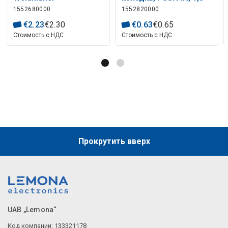
1552680000
1552820000
мм², 500 В, 17,5 А,
Количество
€
2
.
23
€
2
.
30
€
0
.
63
€
0
.
65
подключений: 2
Стоимость с НДС
Стоимость с НДС
Прокрутить вверх
UAB „Lemona“
Код компании: 133321178