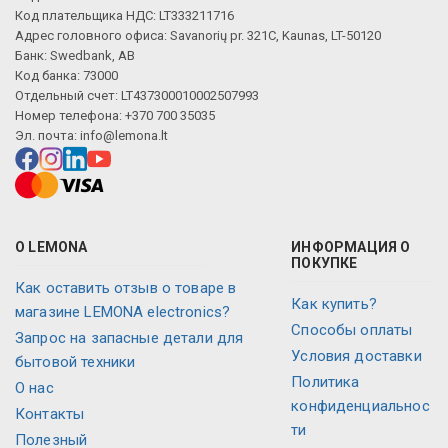
Код плательщика НДС: LT333211716
Адрес головного офиса: Savanorių pr. 321C, Kaunas, LT-50120
Банк: Swedbank, AB
Код банка: 73000
Отдельный счет: LT437300010002507993
Номер телефона: +370 700 35035
Эл. почта:
info@lemona.lt
О LEMONA
ИНФОРМАЦИЯ О
ПОКУПКЕ
Как оставить отзыв о товаре в
Как купить?
магазине LEMONA electronics?
Способы оплаты
Запрос на запасные детали для
Условия доставки
бытовой техники
Политика
O нас
конфиденциальнос
Контакты
ти
Полезный