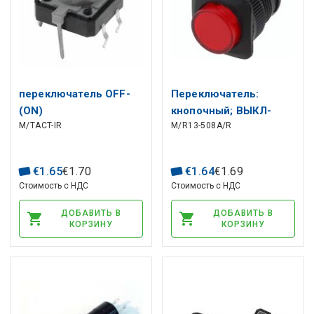
переключатель OFF-
Переключатель:
(ON)
кнопочный; ВЫКЛ-
M/TACT-IR
M/R13-508A/R
нефиксированный; 2
(ВКЛ)
контакта; 0,05 А/12 В
нефиксированный, 2
постоянного тока;
контакта; 1.5A/250VAC
€
1
.
65
€
1
.
70
€
1
.
64
€
1
.
69
SPST-NO;12x12мм,
SPST-NO, Ø16мм,
Стоимость с НДС
Стоимость с НДС
красная подсветка;
красный
ТНТ
ДОБАВИТЬ В
ДОБАВИТЬ В
КОРЗИНУ
КОРЗИНУ