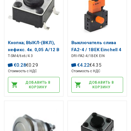
Кнопкa; ВЫКЛ-(ВКЛ),
Выключатель слива
нефикс. 4к. 0,05 А/12 В
FA2-4 / 1BEK Einchell 4
T-SM4/6x6/4.3
DRI-FA2-4/1BEK EIN
постоянного тока
{4} A 250V
SPST-NO 6x6 мм для
€
0
.
28
€
0
.
29
€
4
.
22
€
4
.
35
поверхностного
Стоимость с НДС
Стоимость с НДС
монтажа; высота=4,3
ДОБАВИТЬ В
ДОБАВИТЬ В
мм
КОРЗИНУ
КОРЗИНУ