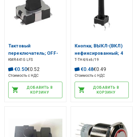
Тактовый
Кнопка; ВЫКЛ-(ВКЛ)
переключатель; OFF-
нефиксированный; 4
KMR441G LFS
T-TH4/6x6/19
(ON)
контакта; 0,05 А/12 В
нефиксированный; 4
постоянного тока;
€
0
.
50
€
0
.
52
€
0
.
48
€
0
.
49
контакта; 0.05A/32VDC
СПСТ-НО; 6x6 мм,
Стоимость с НДС
Стоимость с НДС
SPST-NO 2.8x4.2mm
ТНТ; высота=19,0 мм
ДОБАВИТЬ В
ДОБАВИТЬ В
SMT; H=2.5mm; 4N
КОРЗИНУ
КОРЗИНУ