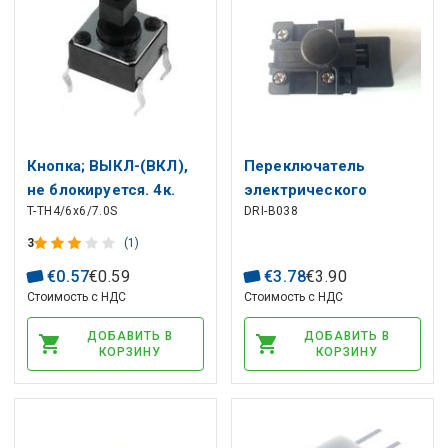
Кнопкa; ВЫКЛ-(ВКЛ),
Переключатель
не блокируется. 4к.
электрического
T-TH4/6x6/7.0S
DRI-B038
0,05 А / 12 В
молота FA3-10 / 2D10
постоянного тока
{10} A 250V 5E4
3
(1)
SPST-NO 6x6 мм THT;
€
0
.
57
€
0
.
59
€
3
.
78
€
3
.
90
прямоугольная кнопка
Стоимость с НДС
Стоимость с НДС
ДОБАВИТЬ В
ДОБАВИТЬ В
КОРЗИНУ
КОРЗИНУ