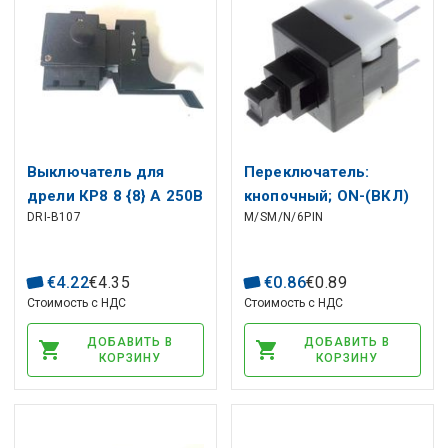
Выключатель для
Переключатель:
дрели КР8 8 {8} А 250В
кнопочный; ON-(ВКЛ)
DRI-B107
M/SM/N/6PIN
5Е4
нефиксированный, 6
контактов. 0.1A/30VDC
08x0.8mm
€
4
.
22
€
4
.
35
€
0
.
86
€
0
.
89
Стоимость с НДС
Стоимость с НДС
ДОБАВИТЬ В
ДОБАВИТЬ В
КОРЗИНУ
КОРЗИНУ