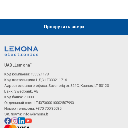
Прокрутить вверх
UAB „Lemona“
Код компании: 133321178
Код плательщика НДС: LT333211716
Адрес головного офиса: Savanorių pr. 321C, Kaunas, LT-50120
Банк: Swedbank, AB
Код банка: 73000
Отдельный счет: LT437300010002507993
Номер телефона: +370 700 35035
Эл. почта:
info@lemona.lt