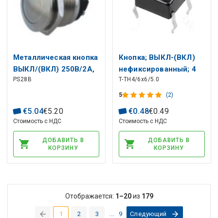
Металлическая кнопка
Кнопкa; ВЫКЛ-(ВКЛ)
ВЫКЛ/(ВКЛ) 250В/2А,
нефиксированный; 4
PS28B
T-TH4/6x6/5.0
125В/4А
контакта; 0,05 А/12 В
постоянного тока;
5
(2)
СПСТ-НО; 6x6 мм,
€
5
.
04
€
5
.
20
€
0
.
48
€
0
.
49
ТНТ;высота=5мм
Стоимость с НДС
Стоимость с НДС
ДОБАВИТЬ В
ДОБАВИТЬ В
КОРЗИНУ
КОРЗИНУ
Отображается:
1–20
из
179
1
2
3
...
9
Следующий
(current)