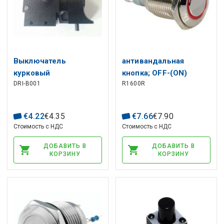
Выключатель
антивандальная
курковый
кнопка; OFF-(ON)
DRI-B001
R1600R
электродрели ФА2-6 /
нефиксированный, 4
1БЕК 6 {6} А 250В 5Е4
контакта; 3A/250VAC,
DPST 1NO 1NC красная
€
4
.
22
€
4
.
35
€
7
.
66
€
7
.
90
подсветка
Стоимость с НДС
Стоимость с НДС
ДОБАВИТЬ В
ДОБАВИТЬ В
КОРЗИНУ
КОРЗИНУ