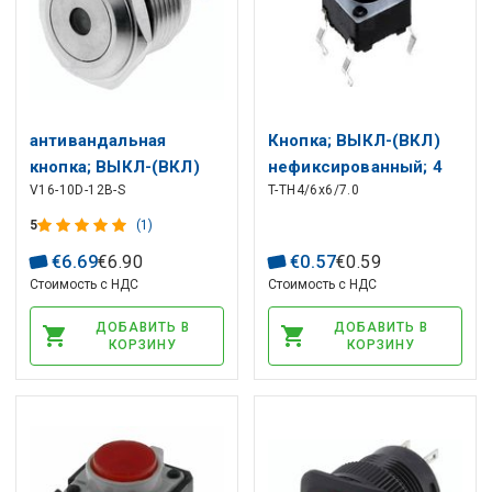
антивандальная
Кнопкa; ВЫКЛ-(ВКЛ)
кнопка; ВЫКЛ-(ВКЛ)
нефиксированный; 4
V16-10D-12B-S
T-TH4/6x6/7.0
нефиксированный, 4
контакта; 0,05 А/12 В
контакта; 2A/48VDC,
постоянного тока;
5
(1)
DPST-NO Ø16мм, синяя
СПСТ-НО; 6x6 мм,
€
6
.
69
€
6
.
90
€
0
.
57
€
0
.
59
подсветка (12VDC)
ТНТ; высота=7мм
Стоимость с НДС
Стоимость с НДС
IP65
ДОБАВИТЬ В
ДОБАВИТЬ В
КОРЗИНУ
КОРЗИНУ