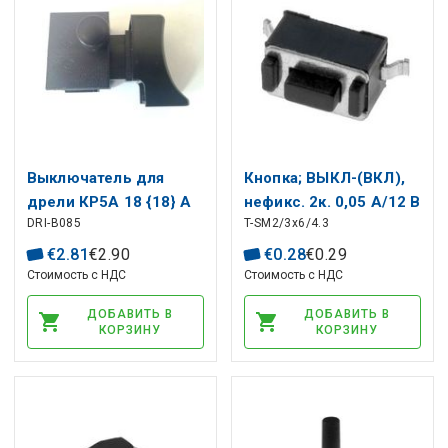
Выключатель для
Кнопкa; ВЫКЛ-(ВКЛ),
дрели КР5А 18 {18} А
нефикс. 2к. 0,05 А/12 В
DRI-B085
T-SM2/3x6/4.3
250В 5Е4
постоянного тока
SPST-NO 3x6 мм для
€
2
.
81
€
2
.
90
€
0
.
28
€
0
.
29
поверхностного
Стоимость с НДС
Стоимость с НДС
монтажа; высота=4,3
ДОБАВИТЬ В
ДОБАВИТЬ В
мм
КОРЗИНУ
КОРЗИНУ