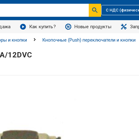
С НДС (физичес
дажа
Как купить?
Новые продукты
Зап
ры и кнопки
Кнопочные (Push) переключатели и кнопки
мА/12DVC