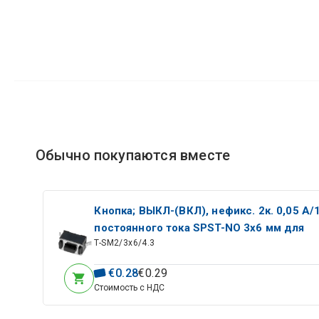
Обычно покупаются вместе
Кнопкa; ВЫКЛ-(ВКЛ), нефикс. 2к. 0,05 А/
постоянного тока SPST-NO 3x6 мм для
T-SM2/3x6/4.3
поверхностного монтажа; высота=4,3 м
€
0
.
28
€
0
.
29
Стоимость с НДС