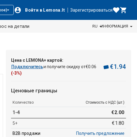
Войти в Lemona.lt
Зарегистрироваться
кое)
рос на детали
RU
ИНФОРМАЦИЯ
Цена с LEMONA+ картой:
€
1
.
94
Подключитесь
и получите скидку от
€
0
.
06
(-3%)
Ценовые границы
Количество
Стоимость с НДС (шт.)
1-4
€
2
.
00
€
1
.
80
5+
B2B продажи
Получить предложение