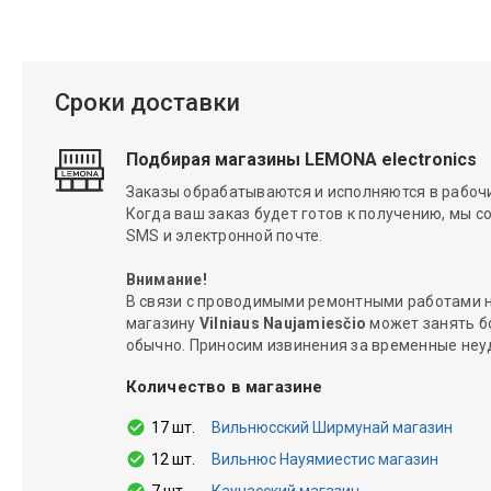
Сроки доставки
Подбирая магазины LEMONA electronics
Заказы обрабатываются и исполняются в рабочие
Когда ваш заказ будет готов к получению, мы с
SMS и электронной почте.
Внимание!
В связи с проводимыми ремонтными работами н
магазину
Vilniaus Naujamiesčio
может занять б
обычно. Приносим извинения за временные неу
Количество в магазине
17 шт.
Вильнюсский Ширмунай магазин
12 шт.
Вильнюс Науямиестис магазин
7 шт.
Каунасский магазин