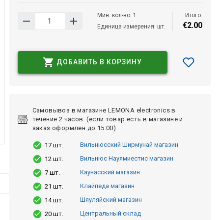
Мин. кол-во: 1
Итого:
€
2
.
00
Единица измерения: шт.
ДОБАВИТЬ В КОРЗИНУ
Самовывоз в магазине LEMONA electronics в
течение 2 часов. (если товар есть в магазине и
заказ оформлен до 15:00)
Вильнюсский Ширмунай магазин
17 шт.
Вильнюс Науямиестис магазин
12 шт.
Каунасский магазин
7 шт.
Клайпеда магазин
21 шт.
Шяуляйский магазин
14 шт.
Центральный склад
20 шт.