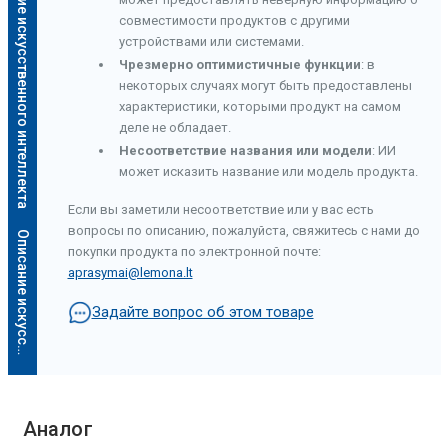
Описание искусственного интеллекта
совместимости продуктов с другими
устройствами или системами.
Чрезмерно оптимистичные функции
: в
некоторых случаях могут быть предоставлены
характеристики, которыми продукт на самом
деле не обладает.
Несоответствие названия или модели
: ИИ
может исказить название или модель продукта.
Если вы заметили несоответствие или у вас есть
вопросы по описанию, пожалуйста, свяжитесь с нами до
О
п
и
с
а
н
и
е
и
с
к
у
с
с
т
в
е
н
н
о
г
о
и
н
т
е
л
л
е
к
т
а
покупки продукта по электронной почте:
aprasymai@lemona.lt
Задайте вопрос об этом товаре
Аналог