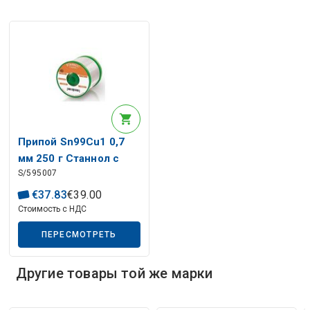
Описание искусственного интеллекта
Припой Sn99Cu1 0,7
мм 250 г Станнол с
S/595007
флюсом
€
37
.
83
€
39
.
00
Стоимость с НДС
ПЕРЕСМОТРЕТЬ
Другие товары той же марки