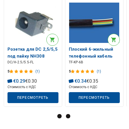
Описание искусственного интеллекта
Розетка для DC 2,5/5,5
Плоский 6-жильный
Описание искусственного интеллекта
под пайку NH308
телефонный кабель
DC/H-2.5/5.5-FL
TF-KP-6B
черный
5
(1)
5
(1)
€
0
.
29
€
0
.
30
€
0
.
34
€
0
.
35
Стоимость с НДС
Стоимость с НДС
ПЕРЕСМОТРЕТЬ
ПЕРЕСМОТРЕТЬ