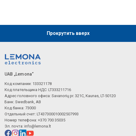
Описание искусственного интеллекта
Прокрутить вверх
UAB „Lemona“
Код компании: 133321178
Код плательщика НДС: LT333211716
Адрес головного офиса: Savanorių pr. 321C, Kaunas, LT-50120
Банк: Swedbank, AB
Код банка: 73000
Отдельный счет: LT437300010002507993
Номер телефона: +370 700 35035
Эл. почта:
info@lemona.lt