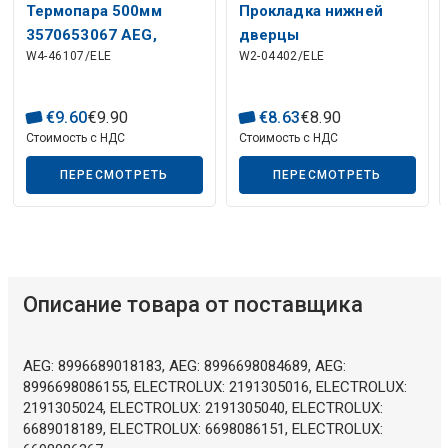
Термопара 500мм
Прокладка нижней
3570653067 AEG,
дверцы
W4-46107/ELE
W2-04402/ELE
ELECTROLUX, ZANUSSI
посудомоечной
для духовки
машины 550 мм
Описание искусственного интеллекта
1527401002 AEG,
€
9
.
60
€
9
.
90
€
8
.
63
€
8
.
90
ELECTROLUX, ZANUSSI
Стоимость с НДС
Стоимость с НДС
ПЕРЕСМОТРЕТЬ
ПЕРЕСМОТРЕТЬ
Описание товара от поставщика
AEG: 8996689018183, AEG: 8996698084689, AEG:
8996698086155, ELECTROLUX: 2191305016, ELECTROLUX:
2191305024, ELECTROLUX: 2191305040, ELECTROLUX:
6689018189, ELECTROLUX: 6698086151, ELECTROLUX: