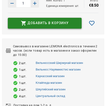
Мин. кол-во: 1
Итого:
€
8
.
50
Единица измерения: шт.
ДОБАВИТЬ В КОРЗИНУ
Самовывоз в магазине LEMONA electronics в течение 2
часов. (если товар есть в магазине и заказ оформлен
до 15:00)
Вильнюсский Ширмунай магазин
2 шт.
Вильнюс Науямиестис магазин
1 шт.
Каунасский магазин
1 шт.
Клайпеда магазин
1 шт.
Шяуляйский магазин
2 шт.
Центральный склад
4 шт.
Доставка на дом 1-2 р. д.