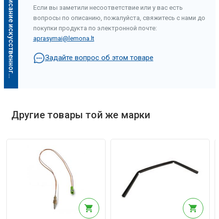
О
п
и
с
а
н
и
е
и
с
к
у
с
с
т
в
е
н
н
о
г
о
и
н
т
е
л
л
е
к
т
а
Если вы заметили несоответствие или у вас есть
вопросы по описанию, пожалуйста, свяжитесь с нами до
покупки продукта по электронной почте:
aprasymai@lemona.lt
Задайте вопрос об этом товаре
Другие товары той же марки
Описание искусственного интеллекта