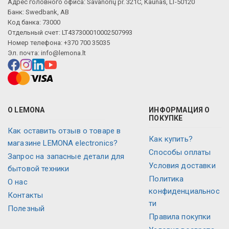
Адрес головного офиса: Savanorių pr. 321C, Kaunas, LT-50120
Банк: Swedbank, AB
Код банка: 73000
Отдельный счет: LT437300010002507993
Номер телефона: +370 700 35035
Эл. почта:
info@lemona.lt
О LEMONA
ИНФОРМАЦИЯ О
ПОКУПКЕ
Как оставить отзыв о товаре в
Как купить?
магазине LEMONA electronics?
Способы оплаты
Запрос на запасные детали для
Условия доставки
бытовой техники
Политика
O нас
конфиденциальнос
Контакты
ти
Полезный
Правила покупки