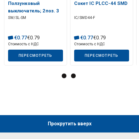
Описание искусственного интеллекта
Ползунковый
Сокет IC PLCC-44 SMD
выключатель; 2поз. 3
SW/SL-SM
IC/SMD44-F
контакта, ВКЛ-ВКЛ 0,5
А / 125 В переменного
тока; ДПДТ;
€
0
.
77
€
0
.
79
€
0
.
77
€
0
.
79
19,0x5,0x12,0 мм
Стоимость с НДС
Стоимость с НДС
ПЕРЕСМОТРЕТЬ
ПЕРЕСМОТРЕТЬ
Описание искусственного интеллекта
Прокрутить вверх