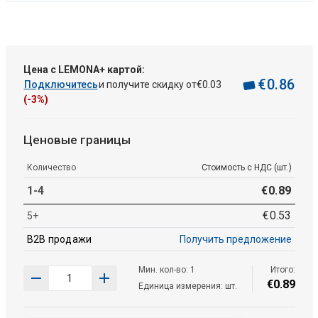
Цена с LEMONA+ картой:
€
0
.
86
Подключитесь
и получите скидку от
€
0
.
03
(-3%)
Ценовые границы
Количество
Стоимость с НДС (шт.)
1-4
€
0
.
89
€
0
.
53
5+
B2B продажи
Получить предложение
Мин. кол-во: 1
Итого:
€
0
.
89
Единица измерения: шт.