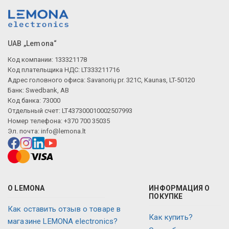
Описание искусственного интеллекта
UAB „Lemona“
Код компании: 133321178
Код плательщика НДС: LT333211716
Адрес головного офиса: Savanorių pr. 321C, Kaunas, LT-50120
Банк: Swedbank, AB
Код банка: 73000
Отдельный счет: LT437300010002507993
Номер телефона: +370 700 35035
Эл. почта:
info@lemona.lt
О LEMONA
ИНФОРМАЦИЯ О
ПОКУПКЕ
Как оставить отзыв о товаре в
Как купить?
магазине LEMONA electronics?