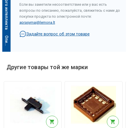
Если вы заметили несоответствие или у вас есть
вопросы по описанию, пожалуйста, свяжитесь с нами до
покупки продукта по электронной почте:
aprasymai@lemona.lt
Задайте вопрос об этом товаре
О
п
и
с
а
н
и
е
и
с
к
у
с
с
т
в
е
н
н
о
г
о
и
н
т
е
л
л
е
к
т
а
Другие товары той же марки