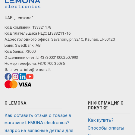
UAB „Lemona“
Код компании: 133321178
Описание искусственного интеллекта
Код плательщика НДС: LT333211716
Адрес головного офиса: Savanorių pr. 321C, Kaunas, LT-50120
Банк: Swedbank, AB
Код банка: 73000
Отдельный счет: LT437300010002507993
Номер телефона: +370 700 35035
Эл. почта:
info@lemona.lt
О LEMONA
ИНФОРМАЦИЯ О
ПОКУПКЕ
Как оставить отзыв о товаре в
Как купить?
магазине LEMONA electronics?
Способы оплаты
Запрос на запасные детали для