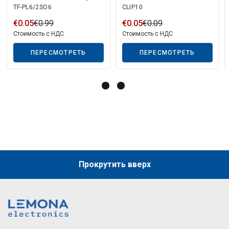
TF-PL6/2SO6
CLIP10
Разъем — 6p4c 2x
Гнездо
€
0
.
05
€
0
.
99
€
0
.
05
€
0
.
09
Стоимость с НДС
Стоимость с НДС
ПЕРЕСМОТРЕТЬ
ПЕРЕСМОТРЕТЬ
Описание искусственного интеллекта
Прокрутить вверх