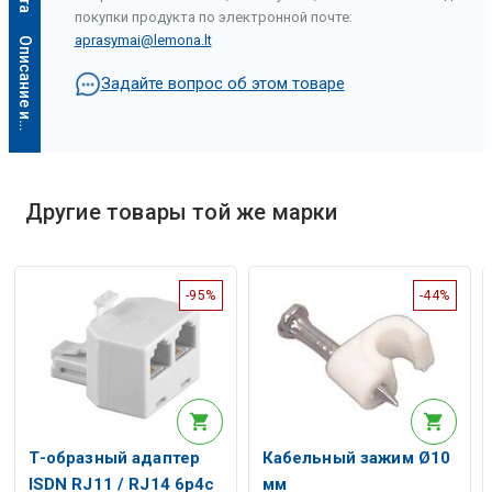
покупки продукта по электронной почте:
aprasymai@lemona.lt
О
п
и
с
а
н
и
е
и
с
к
у
с
с
т
в
е
н
н
о
г
о
и
н
т
е
л
л
е
к
т
а
Задайте вопрос об этом товаре
Другие товары той же марки
-95%
-44%
Описание искусственного интеллекта
Т-образный адаптер
Кабельный зажим Ø10
ISDN RJ11 / RJ14 6p4c
мм