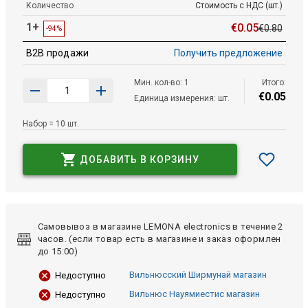
Количество
Стоимость с НДС (шт.)
1+
€
0
.
05
€
0
.
80
-94%
B2B продажи
Получить предложение
Мин. кол-во: 1
Итого:
€
0
.
05
Единица измерения: шт.
Набор = 10 шт.
ДОБАВИТЬ В КОРЗИНУ
Самовывоз в магазине LEMONA electronics в течение 2
часов. (если товар есть в магазине и заказ оформлен
до 15:00)
Вильнюсский Ширмунай магазин
Недоступно
Вильнюс Науямиестис магазин
Недоступно