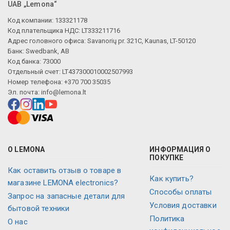
UAB „Lemona“
Код компании: 133321178
Код плательщика НДС: LT333211716
Адрес головного офиса: Savanorių pr. 321C, Kaunas, LT-50120
Банк: Swedbank, AB
Код банка: 73000
Отдельный счет: LT437300010002507993
Номер телефона: +370 700 35035
Эл. почта:
info@lemona.lt
О LEMONA
ИНФОРМАЦИЯ О
ПОКУПКЕ
Как оставить отзыв о товаре в
Как купить?
магазине LEMONA electronics?
Способы оплаты
Запрос на запасные детали для
Условия доставки
бытовой техники
Политика
O нас