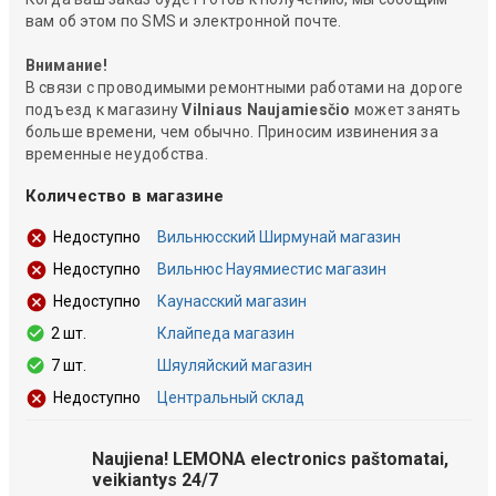
вам об этом по SMS и электронной почте.
Внимание!
В связи с проводимыми ремонтными работами на дороге
подъезд к магазину
Vilniaus Naujamiesčio
может занять
больше времени, чем обычно. Приносим извинения за
временные неудобства.
Количество в магазине
Вильнюсский Ширмунай магазин
Недоступно
Вильнюс Науямиестис магазин
Недоступно
Каунасский магазин
Недоступно
2 шт.
Клайпеда магазин
7 шт.
Шяуляйский магазин
Центральный склад
Недоступно
Naujiena! LEMONA electronics paštomatai,
veikiantys 24/7