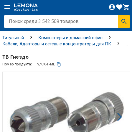
Титульный
Компьютеры и домашний офис
Кабели, Адапторы и сетевые концентраторы для ПК
Адаптеры и преобразователи
Мониторы / TV / AV-
адаптеры
ТВ Гнездо
Номер продукта:
TV/CX-F-ME