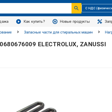
С НДС (физичес
дажа
Как купить?
Новые продукты
Зап
ование
Запасные части для стиральных машин
Наг
50680676009 ELECTROLUX, ZANUSSI