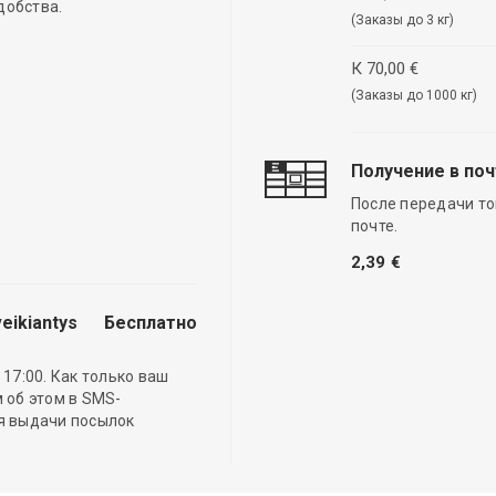
добства.
(Заказы до 3 кг)
К 70,00 €
(Заказы до 1000 кг)
Получение в по
После передачи то
почте.
2,39 €
eikiantys
Бесплатно
17:00. Как только ваш
 об этом в SMS-
ля выдачи посылок