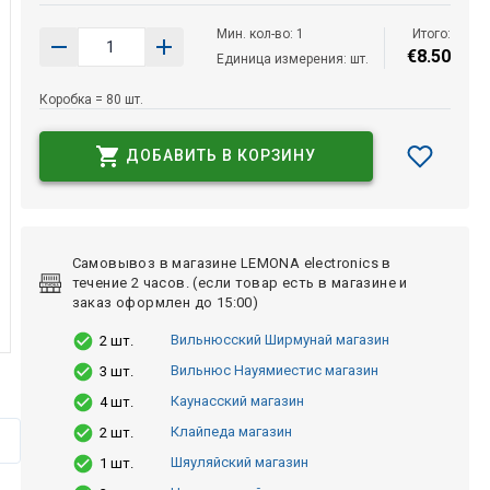
Мин. кол-во: 1
Итого:
€
8
.
50
Единица измерения: шт.
Коробка = 80 шт.
ДОБАВИТЬ В КОРЗИНУ
Самовывоз в магазине LEMONA electronics в
течение 2 часов. (если товар есть в магазине и
заказ оформлен до 15:00)
Вильнюсский Ширмунай магазин
2 шт.
Вильнюс Науямиестис магазин
3 шт.
Каунасский магазин
4 шт.
Клайпеда магазин
2 шт.
Шяуляйский магазин
1 шт.