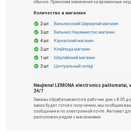
обычно. Приносим извинения за временные неу
Количество в магазине
2 шт.
Вильнюсский Ширмунай магазин
3 шт.
Вильнюс Науямиестис магазин
4 шт.
Каунасский магазин
2 шт.
Клайпеда магазин
1 шт.
Шяуляйский магазин
3 шт.
Центральный склад
Naujiena! LEMONA electronics paštomatai, v
24/7
Заказы обрабатываются в рабочие дни с 8:00 до 
заказ будет готов к получению, мы сообщим вам
сообщении и по электронной почте. Автомат д
расположен рядом с магазинами.