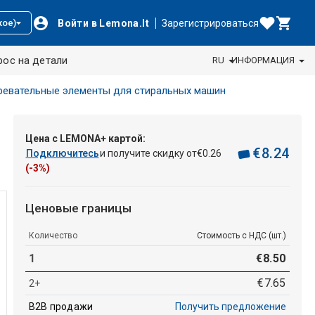
Войти в Lemona.lt
Зарегистрироваться
кое)
рос на детали
RU
ИНФОРМАЦИЯ
ревательные элементы для стиральных машин
Цена с LEMONA+ картой:
€
8
.
24
Подключитесь
и получите скидку от
€
0
.
26
(-3%)
Ценовые границы
Количество
Стоимость с НДС (шт.)
1
€
8
.
50
€
7
.
65
2+
B2B продажи
Получить предложение