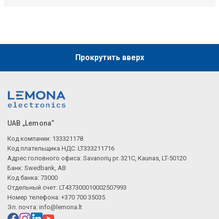
Прокрутить вверх
UAB „Lemona“
Код компании: 133321178
Код плательщика НДС: LT333211716
Адрес головного офиса: Savanorių pr. 321C, Kaunas, LT-50120
Банк: Swedbank, AB
Код банка: 73000
Отдельный счет: LT437300010002507993
Номер телефона: +370 700 35035
Эл. почта:
info@lemona.lt