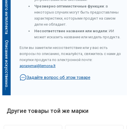
Чрезмерно оптимистичные функции
: в
некоторых случаях могут быть предоставлены
характеристики, которыми продукт на самом
деле не обладает.
Несоответствие названия или модели
: ИИ
может исказить название или модель продукта.
О
п
и
с
а
н
и
е
и
с
к
у
с
с
т
в
е
н
н
о
г
о
и
н
т
е
л
л
е
к
т
а
Если вы заметили несоответствие или у вас есть
вопросы по описанию, пожалуйста, свяжитесь с нами до
покупки продукта по электронной почте:
aprasymai@lemona.lt
Задайте вопрос об этом товаре
Другие товары той же марки