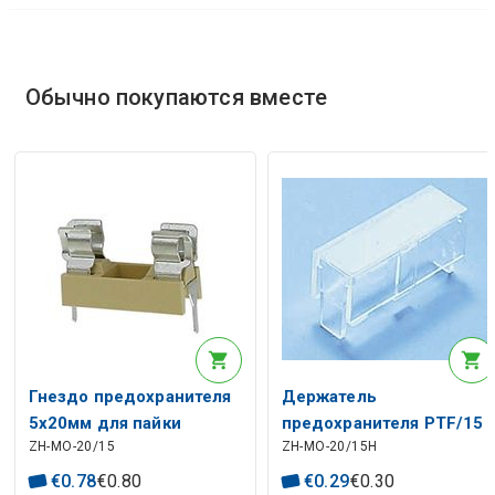
Обычно покупаются вместе
Гнездо предохранителя
Держатель
5х20мм для пайки
предохранителя PTF/15
ZH-MO-20/15
ZH-MO-20/15H
22,3х9х13,5мм ПТФ/15
корпус
€
0
.
78
€
0
.
80
€
0
.
29
€
0
.
30