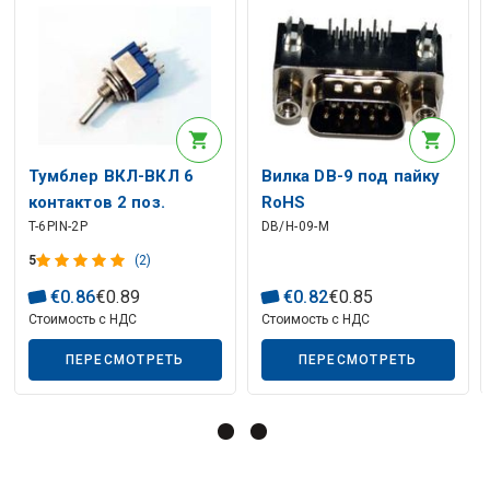
Описание искусственного интеллекта
Тумблер ВКЛ-ВКЛ 6
Вилка DB-9 под пайку
контактов 2 поз.
RoHS
T-6PIN-2P
DB/H-09-M
фиксированный 3A /
250V DPDT
5
(2)
Описание искусственного интеллекта
€
0
.
86
€
0
.
89
€
0
.
82
€
0
.
85
Стоимость с НДС
Стоимость с НДС
ПЕРЕСМОТРЕТЬ
ПЕРЕСМОТРЕТЬ