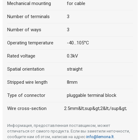
Mechanical mounting
for cable
Number of terminals
3
Number of ways
3
Operating temperature
-40...105°C
Rated voltage
0.3kV
Spatial orientation
straight
Stripped wire length
8mm
Type of connector
pluggable terminal block
Wire cross-section
2.5mm&lt;sup&gt;2&lt;/sup&gt;
Информация, предоставленная поставщиком, может
отличаться от самого продукта. Если вы заметили неточности,
сообщите нам об этом, написав на адрес
info@lemona.lt
.