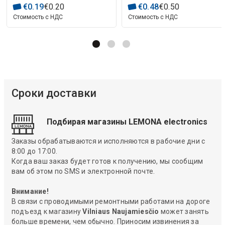
€
0
.
19
€
0
.
20
€
0
.
48
€
0
.
50
Стоимость с НДС
Стоимость с НДС
Сроки доставки
Подбирая магазины LEMONA electronics
Заказы обрабатываются и исполняются в рабочие дни с
8:00 до 17:00.
Когда ваш заказ будет готов к получению, мы сообщим
вам об этом по SMS и электронной почте.
Внимание!
В связи с проводимыми ремонтными работами на дороге
подъезд к магазину
Vilniaus Naujamiesčio
может занять
больше времени, чем обычно. Приносим извинения за