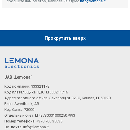
сообщите нам об этом, написав на адрес
info@lemona.lt
.
Прокрутить вверх
UAB „Lemona“
Код компании: 133321178
Код плательщика НДС: LT333211716
Адрес головного офиса: Savanorių pr. 321C, Kaunas, LT-50120
Банк: Swedbank, AB
Код банка: 73000
Отдельный счет: LT437300010002507993
Номер телефона: +370 700 35035
Эл. почта:
info@lemona.lt