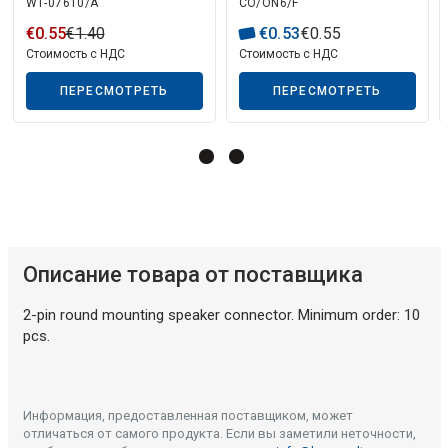
W1-07610/A
CO/ON6/F
€
0
.
55
€
1
.
40
€
0
.
53
€
0
.
55
Стоимость с НДС
Стоимость с НДС
Описание искусственного интеллекта
ПЕРЕСМОТРЕТЬ
ПЕРЕСМОТРЕТЬ
Описание товара от поставщика
2-pin round mounting speaker connector. Minimum order: 10
pcs.
Информация, предоставленная поставщиком, может
отличаться от самого продукта. Если вы заметили неточности,