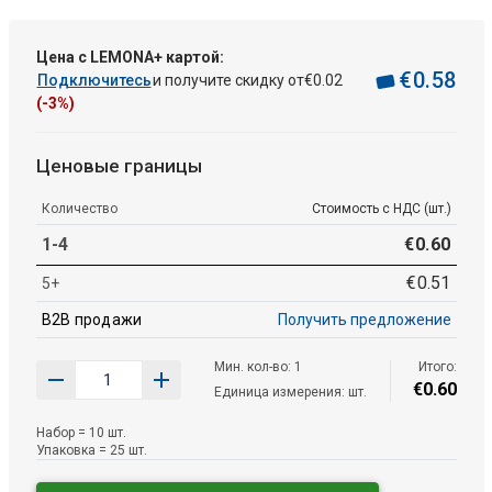
Цена с LEMONA+ картой:
€
0
.
58
Подключитесь
и получите скидку от
€
0
.
02
(-3%)
Ценовые границы
Количество
Стоимость с НДС (шт.)
1-4
€
0
.
60
€
0
.
51
5+
B2B продажи
Получить предложение
Мин. кол-во: 1
Итого:
€
0
.
60
Единица измерения: шт.
Набор = 10 шт.
Упаковка = 25 шт.