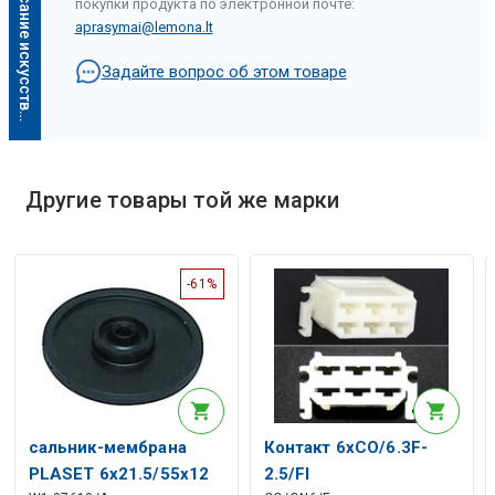
О
п
и
с
а
н
и
е
и
с
к
у
с
с
т
в
е
н
н
о
г
о
и
н
т
е
л
л
е
к
т
а
покупки продукта по электронной почте:
aprasymai@lemona.lt
Задайте вопрос об этом товаре
Другие товары той же марки
Описание искусственного интеллекта
-61%
сальник-мембрана
Контакт 6xCO/6.3F-
PLASET 6x21.5/55x12
2.5/FI