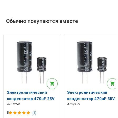
Обычно покупаются вместе
Электролитический
Электролитический
конденсатор 470uF 25V
конденсатор 470uF 35V
470/25V
470/35V
105° 10X16mm RoHS
105° 10x20mm RoHS
5
(1)