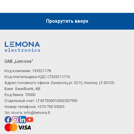
Прокрутить вверх
UAB „Lemona“
Код компании: 133321178
Код плательщика НДС: LT333211716
Адрес головного офиса: Savanorių pr. 321C, Kaunas, LT-50120
Банк: Swedbank, AB
Код банка: 73000
Отдельный счет: LT437300010002507993
Номер телефона: +370 700 35035
Эл. почта:
info@lemona.lt