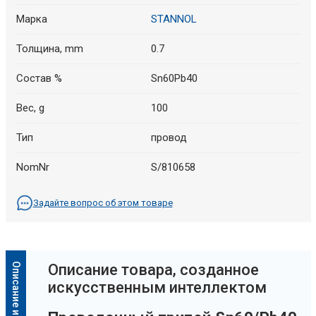
Марка
STANNOL
Толщина, mm
0.7
Состав %
Sn60Pb40
Bес, g
100
Тип
провод
NomNr
S/810658
Задайте вопрос об этом товаре
Oписание товара, созданное
искусственным интеллектом