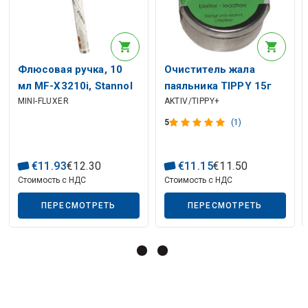
Описание искусственного интеллекта
Флюсовая ручка, 10
Очиститель жала
мл MF-X3210i, Stannol
паяльника TIPPY 15г
MINI-FLUXER
AKTIV/TIPPY+
5
(1)
Описание искусственного интеллекта
€
11
.
93
€
12
.
30
€
11
.
15
€
11
.
50
Стоимость с НДС
Стоимость с НДС
ПЕРЕСМОТРЕТЬ
ПЕРЕСМОТРЕТЬ