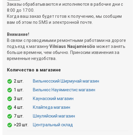
Заказы обрабатываются и исполняются в рабочие дни с
8:00 до 17:00.
Когда ваш заказ будет готов к получению, мы сообщим
вам об этом по SMS и электронной почте.
Внимание!
В связи с проводимыми ремонтными работами на дороге
подъезд к магазину
Vilniaus Naujamiesčio
может занять
больше времени, чем обычно. Приносим извинения за
временные неудобства.
Количество в магазине
2 шт.
Вильнюсский Ширмунай магазин
1 шт.
Вильнюс Науямиестис магазин
3 шт.
Каунасский магазин
4 шт.
Клайпеда магазин
7 шт.
Шяуляйский магазин
>20 шт.
Центральный склад