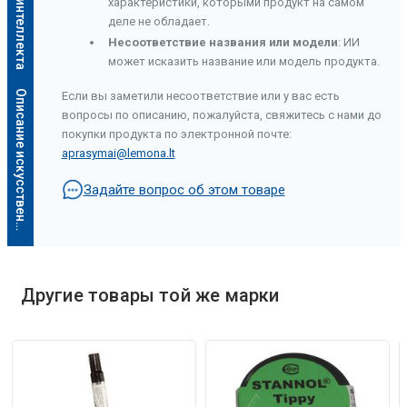
характеристики, которыми продукт на самом
деле не обладает.
Несоответствие названия или модели
: ИИ
может исказить название или модель продукта.
О
п
и
с
а
н
и
е
и
с
к
у
с
с
т
в
е
н
н
о
г
о
и
н
т
е
л
л
е
к
т
а
Если вы заметили несоответствие или у вас есть
вопросы по описанию, пожалуйста, свяжитесь с нами до
покупки продукта по электронной почте:
aprasymai@lemona.lt
Задайте вопрос об этом товаре
Другие товары той же марки