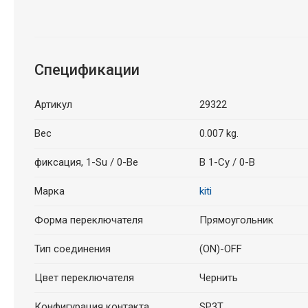
Спецификации
Артикул
29322
Вес
0.007 kg.
фиксация, 1-Su / 0-Be
В 1-Су / 0-В
Марка
kiti
Форма переключателя
Прямоугольник
Тип соединения
(ON)-OFF
Цвет переключателя
Чернить
Конфигурация контакта
SP3T