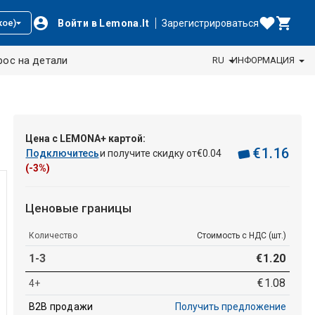
Войти в Lemona.lt
Зарегистрироваться
кое)
рос на детали
RU
ИНФОРМАЦИЯ
Цена с LEMONA+ картой:
€
1
.
16
Подключитесь
и получите скидку от
€
0
.
04
(-3%)
Ценовые границы
Количество
Стоимость с НДС (шт.)
1-3
€
1
.
20
€
1
.
08
4+
B2B продажи
Получить предложение