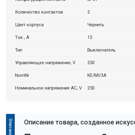
Количество контактов
3
Цвет корпуса
Чернить
Tок , A
15
Тип
Выключатель
Управляющее напряжение, V
250
NomNr
KE/MI/3A
Номинальное напряжение AC, V
250
Oписание товара, созданное иску