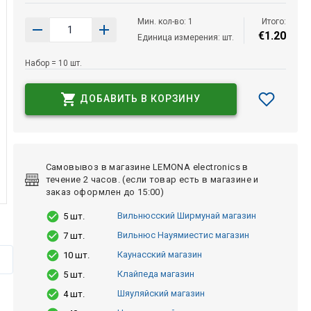
Мин. кол-во: 1
Итого:
€
1
.
20
Единица измерения: шт.
Набор = 10 шт.
ДОБАВИТЬ В КОРЗИНУ
Самовывоз в магазине LEMONA electronics в
течение 2 часов. (если товар есть в магазине и
заказ оформлен до 15:00)
Вильнюсский Ширмунай магазин
5 шт.
Вильнюс Науямиестис магазин
7 шт.
Каунасский магазин
10 шт.
Клайпеда магазин
5 шт.
Шяуляйский магазин
4 шт.