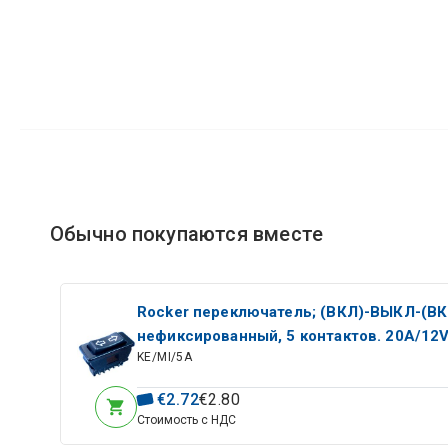
Обычно покупаются вместе
Rocker переключатель; (ВКЛ)-ВЫКЛ-(ВК
нефиксированный, 5 контактов. 20A/12V
KE/MI/5A
41,4x20,8мм, DPDT, черный
€
2
.
72
€
2
.
80
Стоимость с НДС