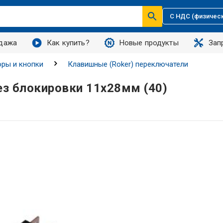
С НДС (физичес
дажа
Как купить?
Новые продукты
Зап
ры и кнопки
Клавишные (Roker) переключатели
ез блокировки 11х28мм (40)