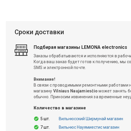
Сроки доставки
Подбирая магазины LEMONA electronics
Заказы обрабатываются и исполняются в рабочие
Когда ваш заказ будет готов к получению, мы с
SMS и электронной почте.
Внимание!
В связи с проводимыми ремонтными работами н
магазину
Vilniaus Naujamiesčio
может занять б
обычно. Приносим извинения за временные неу
Количество в магазине
5 шт.
Вильнюсский Ширмунай магазин
7 шт.
Вильнюс Науямиестис магазин