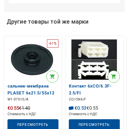
Другие товары той же марки
Описание искусственного интеллекта
-61%
сальник-мембрана
Контакт 6xCO/6.3F-
PLASET 6x21.5/55x12
2.5/FI
W1-07610/A
CO/ON6/F
€
0
.
55
€
1
.
40
€
0
.
53
€
0
.
55
Стоимость с НДС
Стоимость с НДС
ПЕРЕСМОТРЕТЬ
ПЕРЕСМОТРЕТЬ