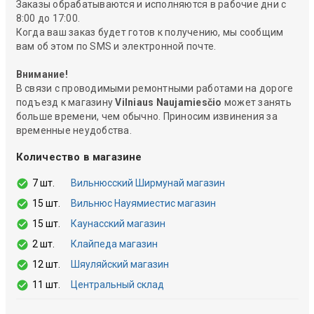
Заказы обрабатываются и исполняются в рабочие дни с
8:00 до 17:00.
Когда ваш заказ будет готов к получению, мы сообщим
вам об этом по SMS и электронной почте.
Внимание!
В связи с проводимыми ремонтными работами на дороге
подъезд к магазину
Vilniaus Naujamiesčio
может занять
больше времени, чем обычно. Приносим извинения за
временные неудобства.
Количество в магазине
7 шт.
Вильнюсский Ширмунай магазин
15 шт.
Вильнюс Науямиестис магазин
15 шт.
Каунасский магазин
2 шт.
Клайпеда магазин
12 шт.
Шяуляйский магазин
11 шт.
Центральный склад