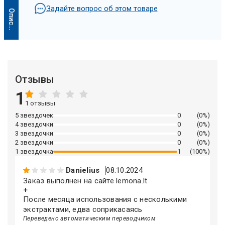
Задайте вопрос об этом товаре
О
п
и
с
а
н
и
е
и
с
к
у
с
с
т
в
е
н
н
о
г
о
и
н
т
е
л
л
е
к
т
а
Отзывы
1
1 отзывы
5 звездочек
0
(0%)
4 звездочки
0
(0%)
3 звездочки
0
(0%)
2 звездочки
0
(0%)
1 звездочка
1
(100%)
Описание искусственного интеллекта
Danielius
08.10.2024
Заказ выполнен на сайте lemona.lt
+
После месяца использования с несколькими
экстрактами, едва соприкасаясь
Переведено автоматическим переводчиком