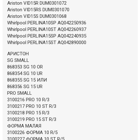
Ariston VID15R DUM0301072
Ariston VID15RS DUM0301070
Ariston VID15S DUM0301068
Whirlpool PERLINA10SP AQ042250936
Whirlpool PERLINA10ST AQ042260937
Whirlpool PERLINA15SP AQ042240935
Whirlpool PERLINA15ST AQ042890000
АРИСТОН
SG SMALL
868353 SG 10 OR
868354 SG 10 UR
868355 SG 15 ИЛИ
868356 SG 15 UR
PRO SMALL
3100216 PRO 10 R/3
3100217 PRO 10 ST R/3
3100218 PRO 15 R/3
3100219 PRO 15 ST R/3
ФОРМА МАЛАЯ
3100226 ФОРМА 10 R/5
3100227 ФОРМА 10 ST R/5