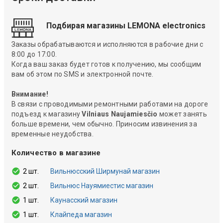
Подбирая магазины LEMONA electronics
Заказы обрабатываются и исполняются в рабочие дни с
8:00 до 17:00.
Когда ваш заказ будет готов к получению, мы сообщим
вам об этом по SMS и электронной почте.
Внимание!
В связи с проводимыми ремонтными работами на дороге
подъезд к магазину
Vilniaus Naujamiesčio
может занять
больше времени, чем обычно. Приносим извинения за
временные неудобства.
Количество в магазине
2 шт.
Вильнюсский Ширмунай магазин
2 шт.
Вильнюс Науямиестис магазин
1 шт.
Каунасский магазин
1 шт.
Клайпеда магазин