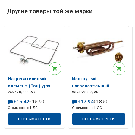
Другие товары той же марки
Описание искусственного интеллекта
Нагревательный
Изогнутый
элемент (Тэн) для
нагревательный
W4-420/011-AR
WP-152107/AR
духовка 1600W
элемент для котла
370x348mm
2000 Вт с держателем
€
15
.
42
€
15
.
90
€
17
.
94
€
18
.
50
524012200, 524020800
анода M6
Стоимость с НДС
Стоимость с НДС
ARDO, TECNOGAS
ПЕРЕСМОТРЕТЬ
ПЕРЕСМОТРЕТЬ