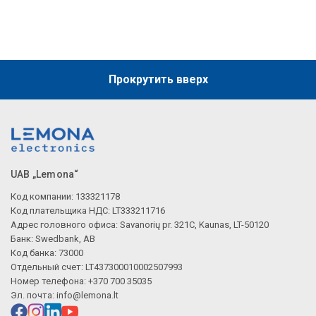
Описание искусственного интеллекта
Прокрутить вверх
UAB „Lemona“
Код компании: 133321178
Код плательщика НДС: LT333211716
Адрес головного офиса: Savanorių pr. 321C, Kaunas, LT-50120
Банк: Swedbank, AB
Код банка: 73000
Отдельный счет: LT437300010002507993
Номер телефона: +370 700 35035
Эл. почта:
info@lemona.lt