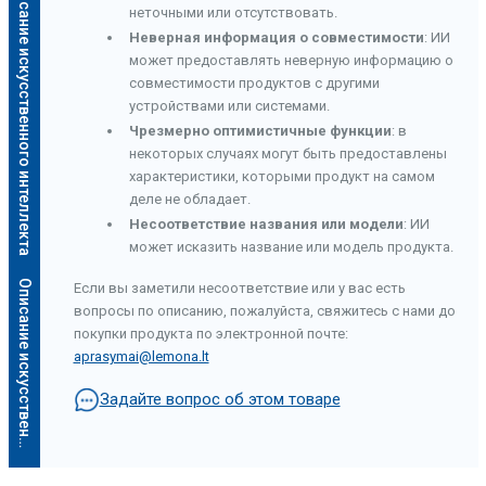
Описание искусственного интеллекта
неточными или отсутствовать.
Неверная информация о совместимости
: ИИ
может предоставлять неверную информацию о
совместимости продуктов с другими
устройствами или системами.
Чрезмерно оптимистичные функции
: в
некоторых случаях могут быть предоставлены
характеристики, которыми продукт на самом
деле не обладает.
Несоответствие названия или модели
: ИИ
может исказить название или модель продукта.
О
п
и
с
а
н
и
е
и
с
к
у
с
с
т
в
е
н
н
о
г
о
и
н
т
е
л
л
е
к
т
а
Если вы заметили несоответствие или у вас есть
вопросы по описанию, пожалуйста, свяжитесь с нами до
покупки продукта по электронной почте:
aprasymai@lemona.lt
Задайте вопрос об этом товаре