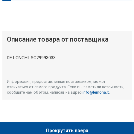
О
п
и
с
а
н
и
е
и
с
к
у
с
с
т
в
е
н
н
о
г
о
и
н
т
е
л
л
е
к
т
Описание товара от поставщика
DE LONGHI: SC29993033
Описание искусственного интеллекта
Информация, предоставленная поставщиком, может
отличаться от самого продукта. Если вы заметили неточности,
сообщите нам об этом, написав на адрес
info@lemona.lt
.
Прокрутить вверх