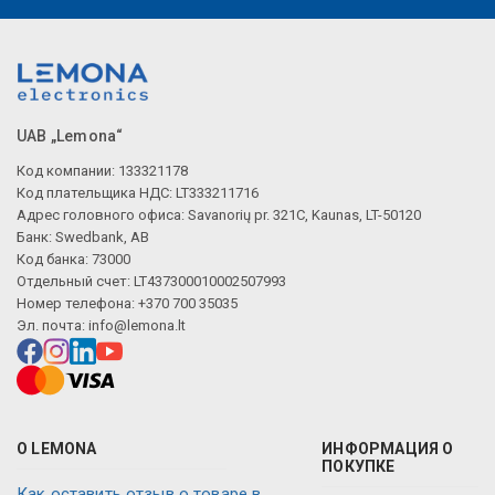
UAB „Lemona“
Код компании: 133321178
Код плательщика НДС: LT333211716
Адрес головного офиса: Savanorių pr. 321C, Kaunas, LT-50120
Банк: Swedbank, AB
Код банка: 73000
Отдельный счет: LT437300010002507993
Номер телефона: +370 700 35035
Эл. почта:
info@lemona.lt
О LEMONA
ИНФОРМАЦИЯ О
ПОКУПКЕ
Как оставить отзыв о товаре в