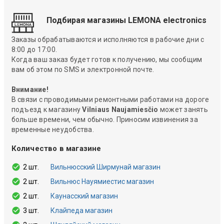
Подбирая магазины LEMONA electronics
Заказы обрабатываются и исполняются в рабочие дни с
8:00 до 17:00.
Когда ваш заказ будет готов к получению, мы сообщим
вам об этом по SMS и электронной почте.
Внимание!
В связи с проводимыми ремонтными работами на дороге
подъезд к магазину
Vilniaus Naujamiesčio
может занять
больше времени, чем обычно. Приносим извинения за
временные неудобства.
Количество в магазине
2 шт.
Вильнюсский Ширмунай магазин
2 шт.
Вильнюс Науямиестис магазин
2 шт.
Каунасский магазин
3 шт.
Клайпеда магазин