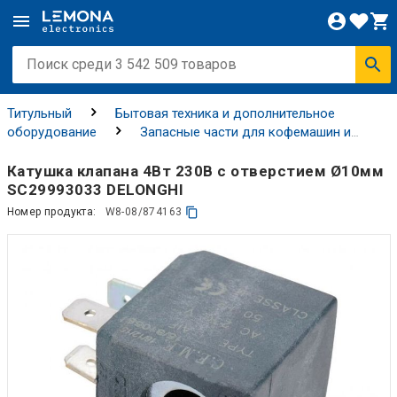
Титульный
Бытовая техника и дополнительное
оборудование
Запасные части для кофемашин и
торговых автоматов
Клапаны для кофемашин и
торговых автоматов
Катушка клапана 4Вт 230В с отверстием Ø10мм
SC29993033 DELONGHI
Номер продукта:
W8-08/874163