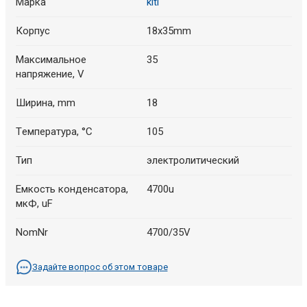
Марка
kiti
Корпус
18x35mm
Максимальное
35
напряжение, V
Ширина, mm
18
Tемпература, °C
105
Тип
электролитический
Емкость конденсатора,
4700u
мкФ, uF
NomNr
4700/35V
Задайте вопрос об этом товаре