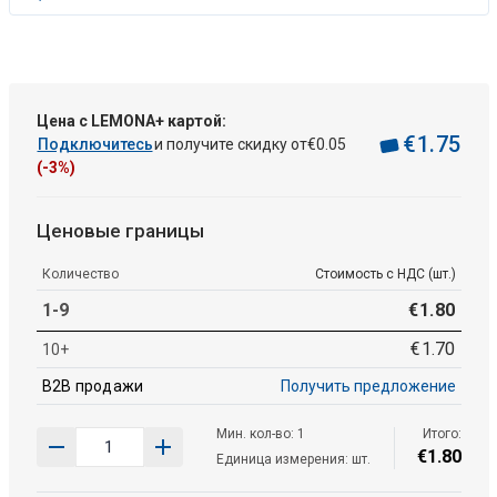
Цена с LEMONA+ картой:
€
1
.
75
Подключитесь
и получите скидку от
€
0
.
05
(-3%)
Ценовые границы
Количество
Стоимость с НДС (шт.)
1-9
€
1
.
80
€
1
.
70
10+
B2B продажи
Получить предложение
Мин. кол-во: 1
Итого:
€
1
.
80
Единица измерения: шт.