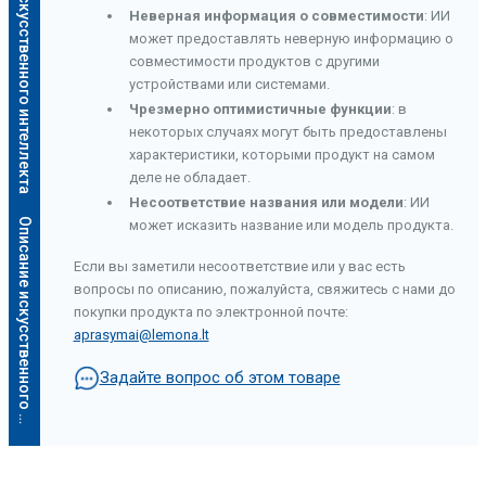
Описание искусственного интеллекта
Неверная информация о совместимости
: ИИ
может предоставлять неверную информацию о
совместимости продуктов с другими
устройствами или системами.
Чрезмерно оптимистичные функции
: в
некоторых случаях могут быть предоставлены
характеристики, которыми продукт на самом
деле не обладает.
Несоответствие названия или модели
: ИИ
О
п
и
с
а
н
и
е
и
с
к
у
с
с
т
в
е
н
н
о
г
о
и
н
т
е
л
л
е
к
т
а
может исказить название или модель продукта.
Если вы заметили несоответствие или у вас есть
вопросы по описанию, пожалуйста, свяжитесь с нами до
покупки продукта по электронной почте:
aprasymai@lemona.lt
Задайте вопрос об этом товаре