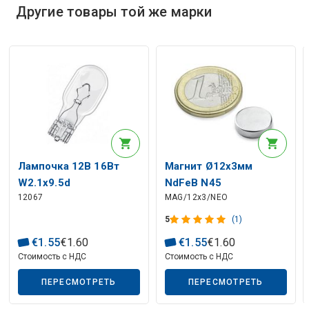
Другие товары той же марки
Описание искусственного интеллекта
Лампочка 12В 16Вт
Магнит Ø12x3мм
W2.1x9.5d
NdFeB N45
12067
MAG/12x3/NEO
5
(1)
Описание искусственного интеллекта
€
1
.
55
€
1
.
60
€
1
.
55
€
1
.
60
Стоимость с НДС
Стоимость с НДС
ПЕРЕСМОТРЕТЬ
ПЕРЕСМОТРЕТЬ