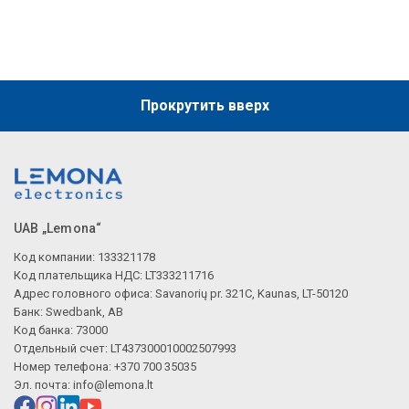
Прокрутить вверх
UAB „Lemona“
Код компании: 133321178
Код плательщика НДС: LT333211716
Адрес головного офиса: Savanorių pr. 321C, Kaunas, LT-50120
Банк: Swedbank, AB
Код банка: 73000
Отдельный счет: LT437300010002507993
Номер телефона: +370 700 35035
Эл. почта:
info@lemona.lt