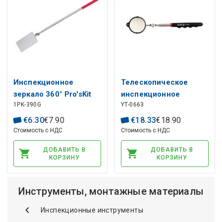
Инспекционное
Телескопическое
зеркало 360° Pro'sKit
инспекционное
1PK-390G
YT-0663
зеркало со
светодиодной
€
6
.
30
€
7
.
90
€
18
.
33
€
18
.
90
подсветкой
Стоимость с НДС
Стоимость с НДС
ДОБАВИТЬ В
ДОБАВИТЬ В
КОРЗИНУ
КОРЗИНУ
Инструменты, монтажные материалы
Инспекционные инструменты