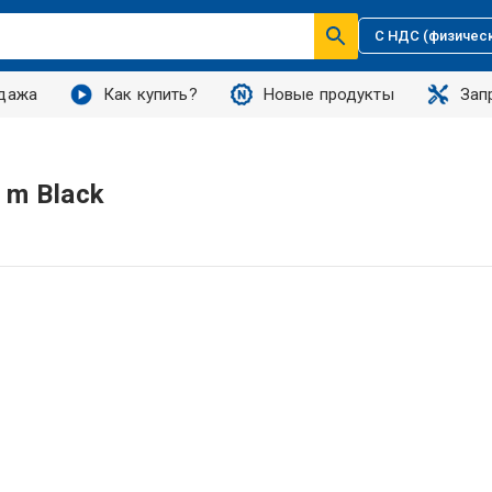
С НДС (физичес
дажа
Как купить?
Новые продукты
Зап
 m Black