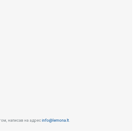
том, написав на адрес
info@lemona.lt
.