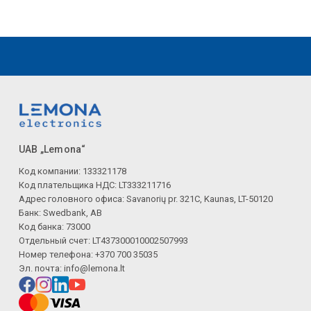
UAB „Lemona“
Код компании: 133321178
Код плательщика НДС: LT333211716
Адрес головного офиса: Savanorių pr. 321C, Kaunas, LT-50120
Банк: Swedbank, AB
Код банка: 73000
Отдельный счет: LT437300010002507993
Номер телефона: +370 700 35035
Эл. почта:
info@lemona.lt