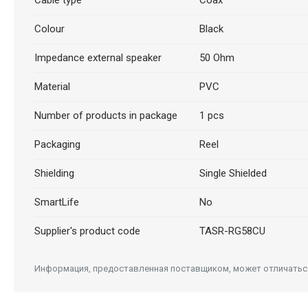
Cable type
Coax
Colour
Black
Impedance external speaker
50 Ohm
Material
PVC
Number of products in package
1 pcs
Packaging
Reel
Shielding
Single Shielded
SmartLife
No
Supplier's product code
TASR-RG58CU
Информация, предоставленная поставщиком, может отличаться 