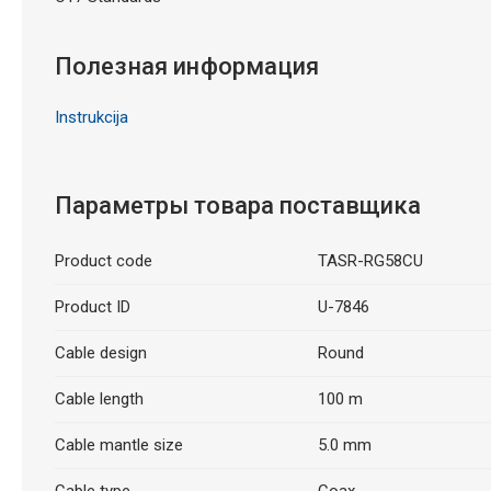
Полезная информация
Instrukcija
Параметры товара поставщика
Product code
TASR-RG58CU
Product ID
U-7846
Cable design
Round
Cable length
100 m
Cable mantle size
5.0 mm