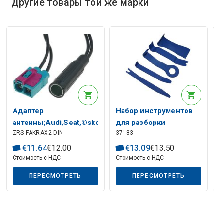
Другие товары той же марки
Описание искусственного интеллекта
Адаптер
Набор инструментов
антенны;Audi,Seat,©skoda,VW;прямой
для разборки
ZRS-FAKRAX2-DIN
37183
автомобиля ZN03
Описание искусственного интеллекта
€
11
.
64
€
12
.
00
€
13
.
09
€
13
.
50
Стоимость с НДС
Стоимость с НДС
ПЕРЕСМОТРЕТЬ
ПЕРЕСМОТРЕТЬ