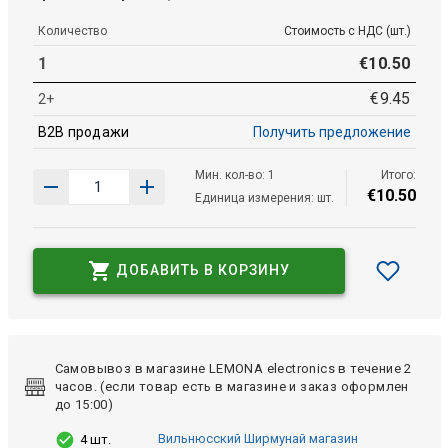
Количество
Стоимость с НДС (шт.)
1
€
10
.
50
€
9
.
45
2+
B2B продажи
Получить предложение
Мин. кол-во: 1
Итого:
€
10
.
50
Единица измерения: шт.
ДОБАВИТЬ В КОРЗИНУ
Самовывоз в магазине LEMONA electronics в течение 2
часов. (если товар есть в магазине и заказ оформлен
до 15:00)
Вильнюсский Ширмунай магазин
4 шт.