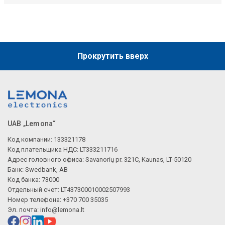
Прокрутить вверх
UAB „Lemona“
Код компании: 133321178
Код плательщика НДС: LT333211716
Адрес головного офиса: Savanorių pr. 321C, Kaunas, LT-50120
Банк: Swedbank, AB
Код банка: 73000
Отдельный счет: LT437300010002507993
Номер телефона: +370 700 35035
Эл. почта:
info@lemona.lt