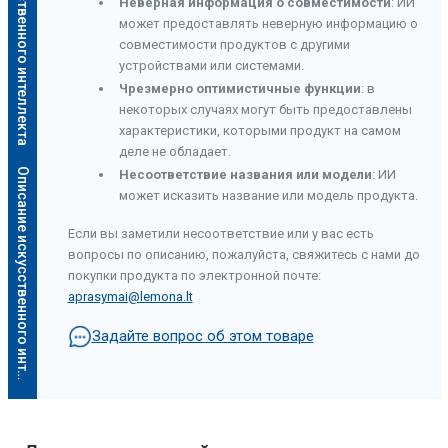
Описание искусственного интеллекта
Неверная информация о совместимости
: ИИ
может предоставлять неверную информацию о
совместимости продуктов с другими
устройствами или системами.
Чрезмерно оптимистичные функции
: в
некоторых случаях могут быть предоставлены
характеристики, которыми продукт на самом
деле не обладает.
О
п
и
с
а
н
и
е
и
с
к
у
с
с
т
в
е
н
н
о
г
о
и
н
т
е
л
л
е
к
т
а
Несоответствие названия или модели
: ИИ
может исказить название или модель продукта.
Если вы заметили несоответствие или у вас есть
вопросы по описанию, пожалуйста, свяжитесь с нами до
покупки продукта по электронной почте:
aprasymai@lemona.lt
Задайте вопрос об этом товаре