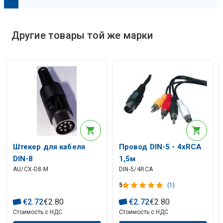
О
п
и
с
а
н
и
е
и
с
к
у
с
с
т
в
е
н
н
о
г
о
и
н
т
е
л
л
е
к
т
Другие товары той же марки
Описание искусственного интеллекта
Штекер для кабеля
Провод DIN-5 - 4xRCA
DIN-8
1,5м
AU/CX-D8-M
DIN-5/4RCA
5
(1)
€
2
.
72
€
2
.
80
€
2
.
72
€
2
.
80
Стоимость с НДС
Стоимость с НДС