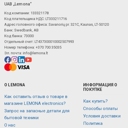
UAB „Lemona“
Код компании: 133321178
Код плательщика НДС: LT333211716
Адрес головного офиса: Savanorių pr. 321C, Kaunas, LT-50120
Банк: Swedbank, AB
Код банка: 73000
Отдельный счет: LT437300010002507993
Номер телефона: +370 700 35035
Эл. почта:
info@lemona.lt
О LEMONA
ИНФОРМАЦИЯ О
ПОКУПКЕ
Как оставить отзыв о товаре в
Как купить?
магазине LEMONA electronics?
Способы оплаты
Запрос на запасные детали для
Условия доставки
бытовой техники
Политика
O нас