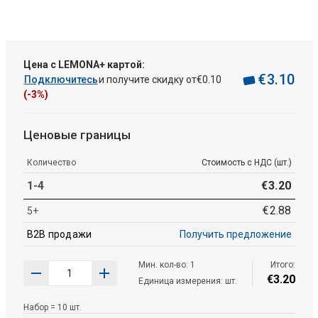
Цена с LEMONA+ картой:
€
3
.
10
Подключитесь
и получите скидку от
€
0
.
10
(-3%)
Ценовые границы
Количество
Стоимость с НДС (шт.)
1-4
€
3
.
20
€
2
.
88
5+
B2B продажи
Получить предложение
Мин. кол-во: 1
Итого:
€
3
.
20
Единица измерения: шт.
Набор = 10 шт.