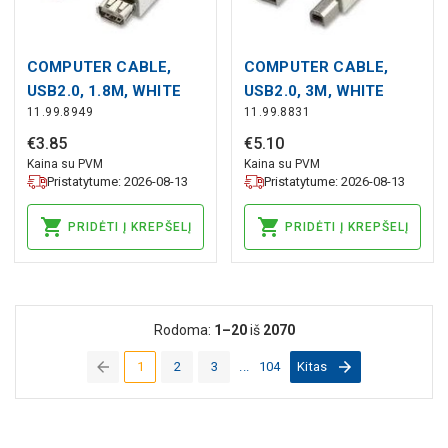
COMPUTER CABLE,
COMPUTER CABLE,
USB2.0, 1.8M, WHITE
USB2.0, 3M, WHITE
11.99.8949
11.99.8831
€
3
.
85
€
5
.
10
Kaina su PVM
Kaina su PVM
Pristatytume: 2026-08-13
Pristatytume: 2026-08-13
PRIDĖTI Į KREPŠELĮ
PRIDĖTI Į KREPŠELĮ
Rodoma:
1–20
iš
2070
1
2
3
...
104
Kitas
(current)