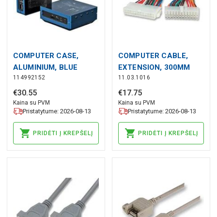
COMPUTER CASE,
COMPUTER CABLE,
ALUMINIUM, BLUE
EXTENSION, 300MM
114992152
11.03.1016
€
30
.
55
€
17
.
75
Kaina su PVM
Kaina su PVM
Pristatytume: 2026-08-13
Pristatytume: 2026-08-13
PRIDĖTI Į KREPŠELĮ
PRIDĖTI Į KREPŠELĮ