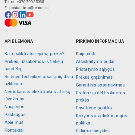
Tel. nr.: +370 700 35035
El. paštas:
info@lemona.lt
APIE LEMONA
PIRKIMO INFORMACIJA
Kaip palikti atsiliepimą prekei?
Kaip pirkti
Prekės, užsakomos iš tiekėjų
Atsiskaitymo būdai
sandėlių
Pristatymo sąlygos
Buitinės technikos atsarginių dalių
Prekės grąžinimas
užklausa
Garantinis aptarnavimas
Nemokamas elektronikos atliekų
Pretenzija dėl brokuotos
išvežimas
prekės
Naujienos
Privatumo politika
Paslaugos
Kokybės ir aplinkosaugos
Apie mus
politika
Kontaktai
Pirkimo taisyklės