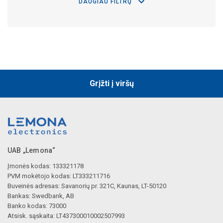
DAUGIAU FILTRŲ
Grįžti į viršų
UAB „Lemona“
Įmonės kodas: 133321178
PVM mokėtojo kodas: LT333211716
Buveinės adresas: Savanorių pr. 321C, Kaunas, LT-50120
Bankas: Swedbank, AB
Banko kodas: 73000
Atsisk. sąskaita: LT437300010002507993