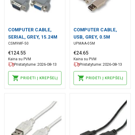
COMPUTER CABLE,
COMPUTER CABLE,
SERIAL, GREY, 15.24M
USB, GREY, 0.5M
CSM9MF-50
UPMAA-05M
€
124
.
55
€
24
.
65
Kaina su PVM
Kaina su PVM
Pristatytume: 2026-08-13
Pristatytume: 2026-08-13
PRIDĖTI Į KREPŠELĮ
PRIDĖTI Į KREPŠELĮ