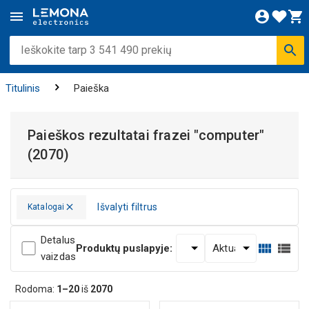
Titulinis
Paieška
Paieškos rezultatai frazei
"computer"
(2070)
Išvalyti filtrus
Katalogai
Detalus
Produktų puslapyje:
vaizdas
Rodoma:
1–20
iš
2070