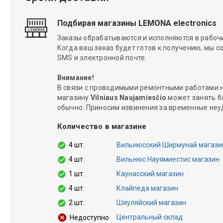
Подбирая магазины LEMONA electronics
Заказы обрабатываются и исполняются в рабочие
Когда ваш заказ будет готов к получению, мы с
SMS и электронной почте.
Внимание!
В связи с проводимыми ремонтными работами н
магазину
Vilniaus Naujamiesčio
может занять б
обычно. Приносим извинения за временные неу
Количество в магазине
4 шт.
Вильнюсский Ширмунай магази
4 шт.
Вильнюс Науямиестис магазин
1 шт.
Каунасский магазин
4 шт.
Клайпеда магазин
2 шт.
Шяуляйский магазин
Центральный склад
Недоступно