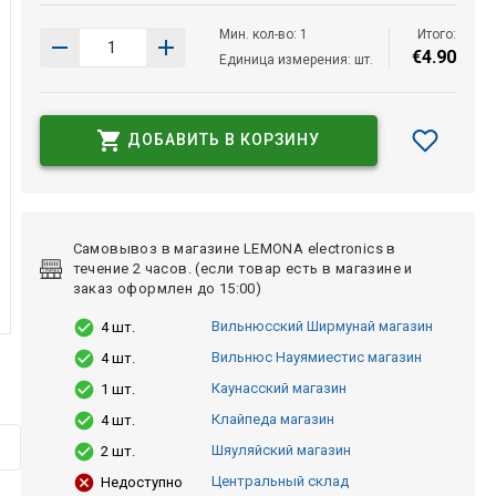
Мин. кол-во: 1
Итого:
€
4
.
90
Единица измерения: шт.
ДОБАВИТЬ В КОРЗИНУ
Самовывоз в магазине LEMONA electronics в
течение 2 часов. (если товар есть в магазине и
заказ оформлен до 15:00)
Вильнюсский Ширмунай магазин
4 шт.
Вильнюс Науямиестис магазин
4 шт.
Каунасский магазин
1 шт.
Клайпеда магазин
4 шт.
Шяуляйский магазин
2 шт.
Центральный склад
Недоступно