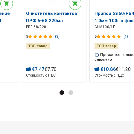
ение
Очиститель контактов
Припой Sn60/Pb
0
ПРФ 6-68 220мл
1.0мм 100г с фл
PRF 68/220
CHM100/1F
А-19 Chemet
5
(3)
5
(1)
ТОП товар
ТОП товар
Продается только
клиентам
€
7
.
47
€
7
.
70
€
10
.
86
€
11
.
20
Стоимость с НДС
Стоимость с НДС