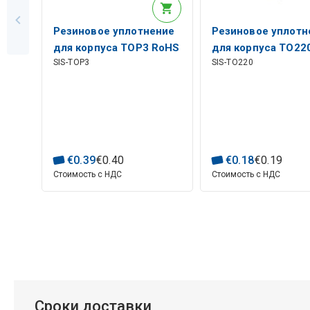
Резиновое уплотнение
Резиновое уплотн
для корпуса TOP3 RoHS
для корпуса TO22
SIS-TOP3
SIS-TO220
RoHS
€
0
.
39
€
0
.
40
€
0
.
18
€
0
.
19
Стоимость с НДС
Стоимость с НДС
Сроки доставки