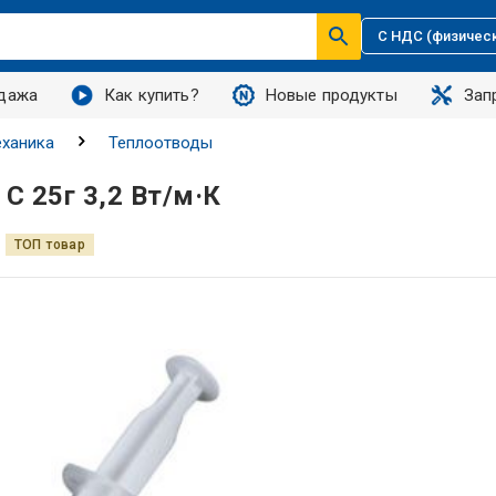
С НДС (физичес
дажа
Как купить?
Новые продукты
Зап
ханика
Теплоотводы
С 25г 3,2 Вт/м·К
ТОП товар