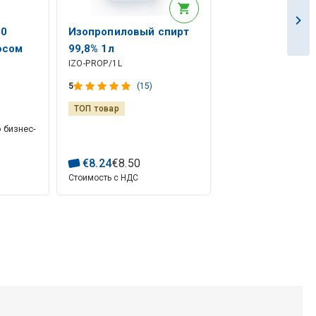
40
Изопропиловый спирт
юсом
99,8% 1л
IZO-PROP/1L
5
(15)
ТОП товар
 бизнес-
€
8
.
24
€
8
.
50
Стоимость с НДС