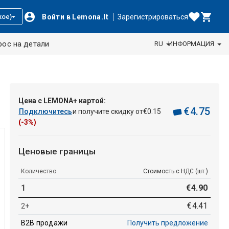
Войти в Lemona.lt
Зарегистрироваться
кое)
рос на детали
RU
ИНФОРМАЦИЯ
Цена с LEMONA+ картой:
€
4
.
75
Подключитесь
и получите скидку от
€
0
.
15
(-3%)
Ценовые границы
Количество
Стоимость с НДС (шт.)
1
€
4
.
90
€
4
.
41
2+
B2B продажи
Получить предложение