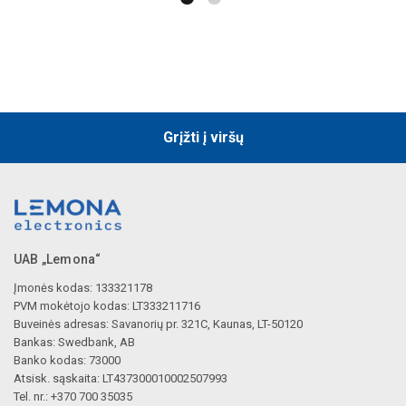
Grįžti į viršų
UAB „Lemona“
Įmonės kodas: 133321178
PVM mokėtojo kodas: LT333211716
Buveinės adresas: Savanorių pr. 321C, Kaunas, LT-50120
Bankas: Swedbank, AB
Banko kodas: 73000
Atsisk. sąskaita: LT437300010002507993
Tel. nr.: +370 700 35035