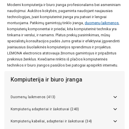
Moderni kompiuterija ir biuro įranga profesionalams bei asmeniniam
naudojimui. Aukštos kokybės, pagaminta naudojant naujausias
technologijas, įvairi kompiuterinė įranga yra patvari ir lengvai
montuojama. Patikimų gamintojų tinklo įranga,
duomenų laikmenos
,
kompiuterių komponentai ir priedai, kita kompiuterinė technika yra
tinkama ir verslui, ir namams. Platus prekių pasirinkimas, mūsų
specialistų konsultacijos padės Jums greitai ir efektyviai įgyvendinti
įvairiausius šiuolaikinės kompiuterijos sprendimus ir projektus.
LEMONA electronics atstovauja žinomus gamintojus ir pripažintus
prekinius ženklus. Kviečiame rinktis iš plačios kompiuterinės
technikos ir biuro įrangos pasiūlos bei patogiai apsipirkti internetu.
Kompiuterija ir biuro įranga
Duomenų laikmenos (413)
Kompiuterių adapteriai ir šakotuvai (240)
Kompiuterių kabeliai, adapteriai ir šakotuvai (34)