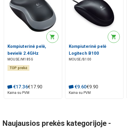
Kompiuterinė pelė,
Kompiuterinė pelė
bevielė 2.4GHz
Logitech B100
MOUSE/M185G
MOUSE/B100
Logitech
TOP prekė
€
17
.
36
€
17
.
90
€
9
.
60
€
9
.
90
Kaina su PVM
Kaina su PVM
Naujausios prekės kategorijoje -