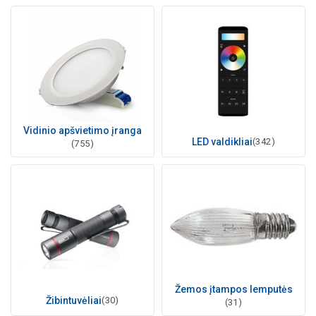
Vidinio apšvietimo įranga
LED valdikliai
(342)
(755)
Žemos įtampos lemputės
Žibintuvėliai
(30)
(31)