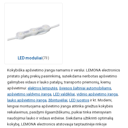
LED moduliai
(73)
Kokybiška apšvietimo įranga namams ir verslui. LEMONA electronics
pristato platų prekių pasirinkimą, suteikdama neribotas apšvietimo
galimybes vidaus ir lauko patalpų, transporto priemonių, kiemų
apšvietimui:
elektros lemputės
,
šviesos šaltiniai automobiliams
,
apšvietimo valdymo įranga
,
LED valdikliai
,
vidinio apšvietimo įranga
,
lauko apšvietimo įranga
,
žibintuvėliai
,
LED juostos
ir kt. Moderni,
lengvai montuojama apšvietimo įranga atitinka griežtus kokybės
reikalavimus, pasižymi ilgaamžiškumu, puikiai tinka intensyviam
naudojimui lauko ir vidaus erdvėse. Siekdama užtikrinti optimalią
kokybę, LEMONA electronics atstovauja tarptautinėje rinkoje