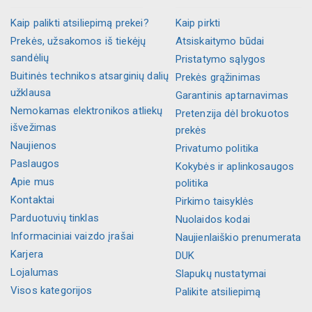
Kaip palikti atsiliepimą prekei?
Kaip pirkti
Prekės, užsakomos iš tiekėjų
Atsiskaitymo būdai
sandėlių
Pristatymo sąlygos
Buitinės technikos atsarginių dalių
Prekės grąžinimas
užklausa
Garantinis aptarnavimas
Nemokamas elektronikos atliekų
Pretenzija dėl brokuotos
išvežimas
prekės
Naujienos
Privatumo politika
Paslaugos
Kokybės ir aplinkosaugos
Apie mus
politika
Kontaktai
Pirkimo taisyklės
Parduotuvių tinklas
Nuolaidos kodai
Informaciniai vaizdo įrašai
Naujienlaiškio prenumerata
Karjera
DUK
Lojalumas
Slapukų nustatymai
Visos kategorijos
Palikite atsiliepimą