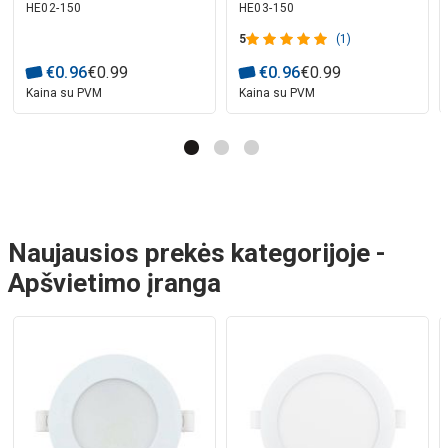
HE02-150
HE03-150
laidais 15cm
5
(1)
€
0
.
96
€
0
.
99
€
0
.
96
€
0
.
99
Kaina su PVM
Kaina su PVM
Naujausios prekės kategorijoje -
Apšvietimo įranga