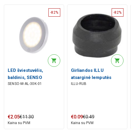
-82%
-82%
LED šviestuvėlis,
Girliandos ILLU
baldinis, SENSO
atsarginė lemputės
SENSO-M-AL-30K-01
ILLU-RUB
MASTER, 2.5W,
tarpinė, guminė
aliuminis, 3000K šiltai
balta, su valdikliu ir
jungtimis L813
€
2
.
05
€
11
.
30
€
0
.
09
€
0
.
49
Kaina su PVM
Kaina su PVM