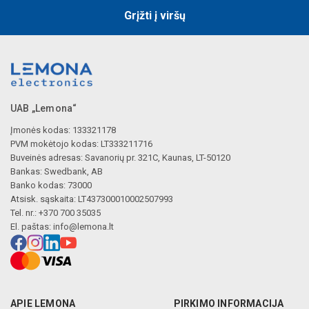
Grįžti į viršų
UAB „Lemona“
Įmonės kodas: 133321178
PVM mokėtojo kodas: LT333211716
Buveinės adresas: Savanorių pr. 321C, Kaunas, LT-50120
Bankas: Swedbank, AB
Banko kodas: 73000
Atsisk. sąskaita: LT437300010002507993
Tel. nr.: +370 700 35035
El. paštas:
info@lemona.lt
APIE LEMONA
PIRKIMO INFORMACIJA