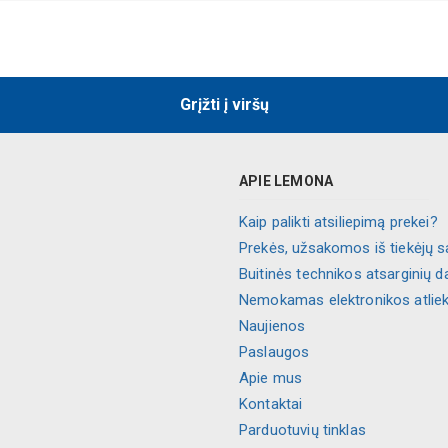
Grįžti į viršų
APIE LEMONA
Kaip palikti atsiliepimą prekei?
Prekės, užsakomos iš tiekėjų s
Buitinės technikos atsarginių d
Nemokamas elektronikos atlie
Naujienos
Paslaugos
Apie mus
Kontaktai
Parduotuvių tinklas