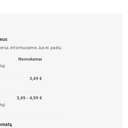
amus
eriui, informuosime Jus el. paštu.
Nemokamai
 kg)
3,49 €
3,49 - 4,99 €
 kg)
tomatą