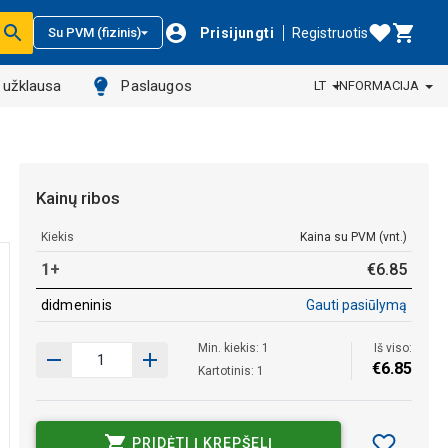
Prisijungti
Registruotis
Su PVM (fizinis)
ų užklausa
Paslaugos
LT
INFORMACIJA
Kainų ribos
Kiekis
Kaina su PVM (vnt.)
1+
€
6
.
85
didmeninis
Gauti pasiūlymą
Min. kiekis: 1
Iš viso:
€
6
.
85
Kartotinis: 1
PRIDĖTI Į KREPŠELĮ