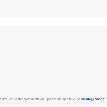
dukto. Jei pastebėjote neatitikimų praneškite apie tai el. paštu
info@lemona.lt