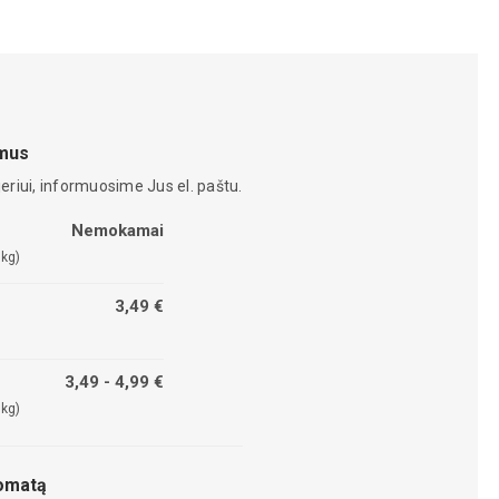
amus
eriui, informuosime Jus el. paštu.
Nemokamai
 kg)
3,49 €
3,49 - 4,99 €
 kg)
tomatą