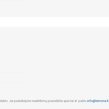
dukto. Jei pastebėjote neatitikimų praneškite apie tai el. paštu
info@lemona.lt