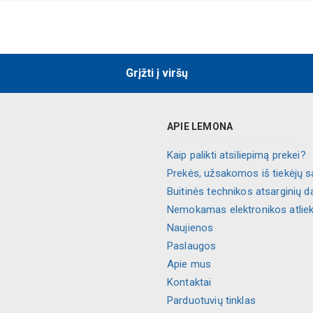
Grįžti į viršų
APIE LEMONA
Kaip palikti atsiliepimą prekei?
Prekės, užsakomos iš tiekėjų s
Buitinės technikos atsarginių d
Nemokamas elektronikos atlie
Naujienos
Paslaugos
Apie mus
Kontaktai
Parduotuvių tinklas