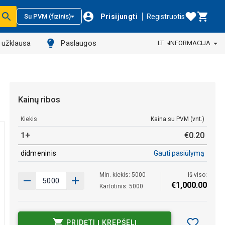
Prisijungti
Registruotis
Su PVM (fizinis)
ų užklausa
Paslaugos
LT
INFORMACIJA
Kainų ribos
Kiekis
Kaina su PVM (vnt.)
1+
€
0
.
20
didmeninis
Gauti pasiūlymą
Min. kiekis: 5000
Iš viso:
€
1
,
000
.
00
Kartotinis: 5000
PRIDĖTI Į KREPŠELĮ