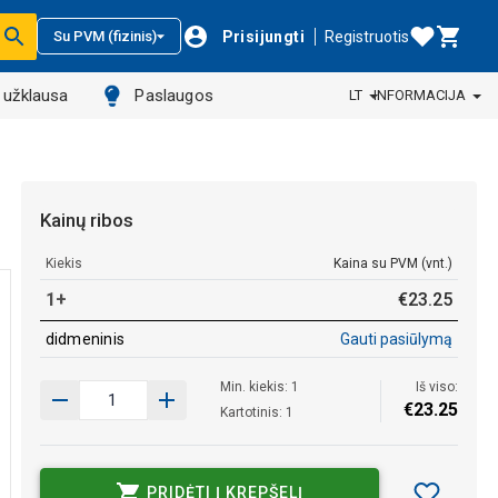
Prisijungti
Registruotis
Su PVM (fizinis)
ų užklausa
Paslaugos
LT
INFORMACIJA
Kainų ribos
Kiekis
Kaina su PVM (vnt.)
1+
€
23
.
25
didmeninis
Gauti pasiūlymą
Min. kiekis: 1
Iš viso:
€
23
.
25
Kartotinis: 1
PRIDĖTI Į KREPŠELĮ