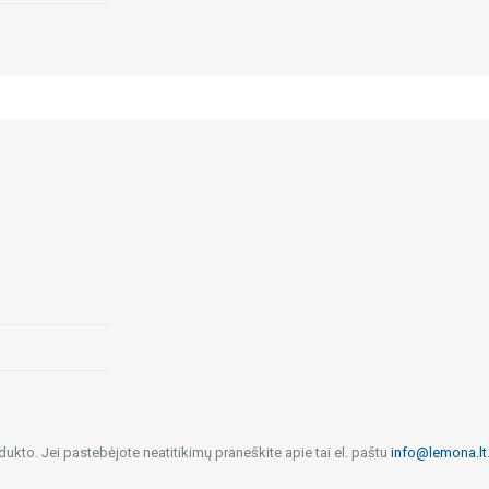
dukto. Jei pastebėjote neatitikimų praneškite apie tai el. paštu
info@lemona.lt