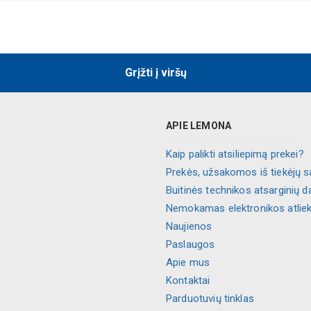
Grįžti į viršų
APIE LEMONA
Kaip palikti atsiliepimą prekei?
Prekės, užsakomos iš tiekėjų s
Buitinės technikos atsarginių d
Nemokamas elektronikos atlie
Naujienos
Paslaugos
Apie mus
Kontaktai
Parduotuvių tinklas