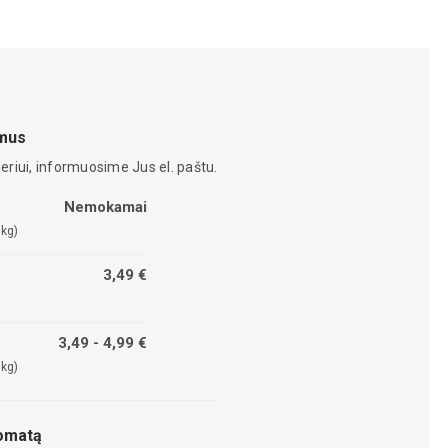
amus
eriui, informuosime Jus el. paštu.
Nemokamai
 kg)
3,49 €
3,49 - 4,99 €
 kg)
tomatą