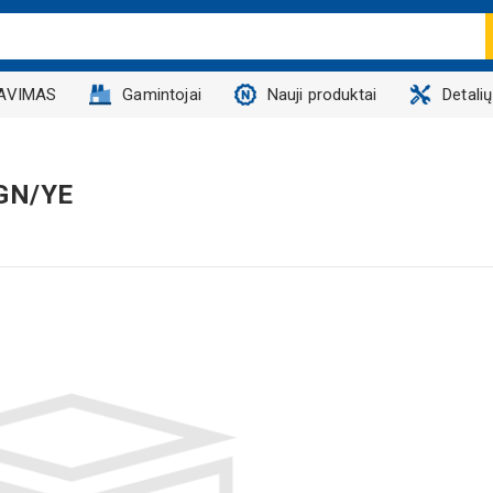
AVIMAS
Gamintojai
Nauji produktai
Detali
 GN/YE