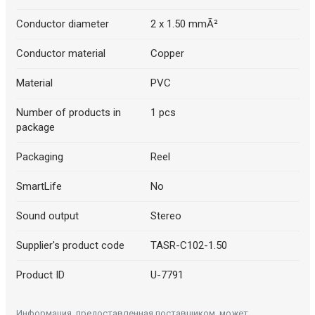
Conductor diameter
2 x 1.50 mmĀ²
Conductor material
Copper
Material
PVC
Number of products in
1 pcs
package
Packaging
Reel
SmartLife
No
Sound output
Stereo
Supplier's product code
TASR-C102-1.50
Product ID
U-7791
Информация, предоставленная поставщиком, может