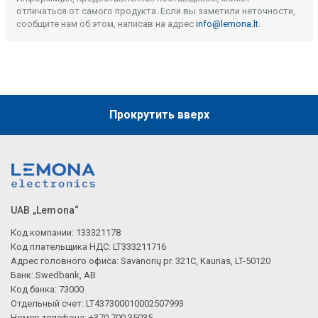
отличаться от самого продукта. Если вы заметили неточности,
сообщите нам об этом, написав на адрес
info@lemona.lt
.
Прокрутить вверх
UAB „Lemona“
Код компании: 133321178
Код плательщика НДС: LT333211716
Адрес головного офиса: Savanorių pr. 321C, Kaunas, LT-50120
Банк: Swedbank, AB
Код банка: 73000
Отдельный счет: LT437300010002507993
Номер телефона: +370 700 35035