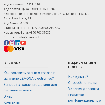
Код компании: 133321178
Код плательщика НДС: LT333211716
Адрес головного офиса: Savanorių pr. 321C, Kaunas, LT-50120
Банк: Swedbank, AB
Код банка: 73000
Отдельный счет: LT437300010002507993
Номер телефона: +370 700 35035
Эл. почта:
info@lemona.lt
О LEMONA
ИНФОРМАЦИЯ О
ПОКУПКЕ
Как оставить отзыв о товаре в
Как купить?
магазине LEMONA electronics?
Способы оплаты
Запрос на запасные детали для
Условия доставки
бытовой техники
Политика
O нас
конфиденциальнос
Контакты