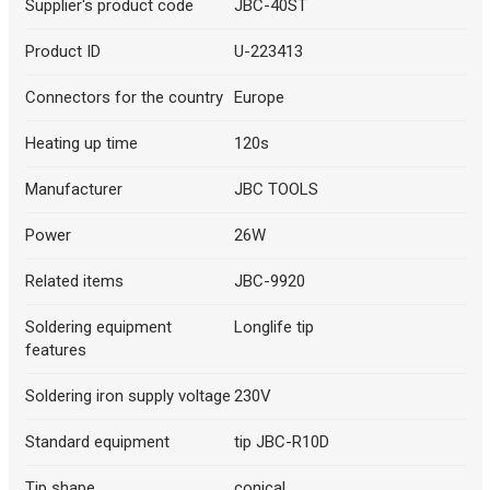
Supplier's product code
JBC-40ST
Product ID
U-223413
Connectors for the country
Europe
Heating up time
120s
Manufacturer
JBC TOOLS
Power
26W
Related items
JBC-9920
Soldering equipment
Longlife tip
features
Soldering iron supply voltage
230V
Standard equipment
tip JBC-R10D
Tip shape
conical