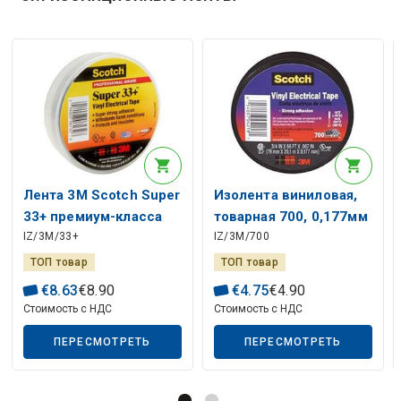
Лента 3M Scotch Super
Изолента виниловая,
33+ премиум-класса
товарная 700, 0,177мм
IZ/3M/33+
IZ/3M/700
0.177ммx19ммx20м,
x 19мм x 20м, черная
чёрная
ТОП товар
ТОП товар
€
8
.
63
€
8
.
90
€
4
.
75
€
4
.
90
Стоимость с НДС
Стоимость с НДС
ПЕРЕСМОТРЕТЬ
ПЕРЕСМОТРЕТЬ