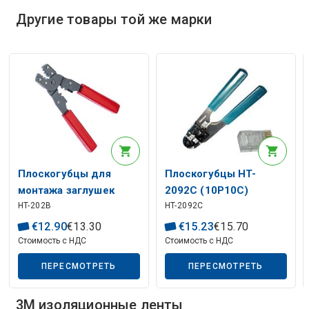
Другие товары той же марки
Описание искусственного интеллекта
Плоскогубцы для
Плоскогубцы HT-
монтажа заглушек
2092C (10P10C)
HT-202B
HT-2092C
0,08-2,0 мм²
Описание искусственного интеллекта
€
12
.
90
€
13
.
30
€
15
.
23
€
15
.
70
Стоимость с НДС
Стоимость с НДС
ПЕРЕСМОТРЕТЬ
ПЕРЕСМОТРЕТЬ
3M изоляционные ленты