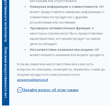
Описание искусственного интеллекта
неточными или отсутствовать.
Неверная информация о совместимости
: ИИ
может предоставлять неверную информацию о
совместимости продуктов с другими
устройствами или системами.
Чрезмерно оптимистичные функции
: в
некоторых случаях могут быть предоставлены
характеристики, которыми продукт на самом
деле не обладает.
О
п
и
с
а
н
и
е
и
с
к
у
с
с
т
в
е
н
н
о
г
о
и
н
т
е
л
л
е
к
т
а
Несоответствие названия или модели
: ИИ
может исказить название или модель продукта.
Если вы заметили несоответствие или у вас есть
вопросы по описанию, пожалуйста, свяжитесь с нами до
покупки продукта по электронной почте:
aprasymai@lemona.lt
Задайте вопрос об этом товаре