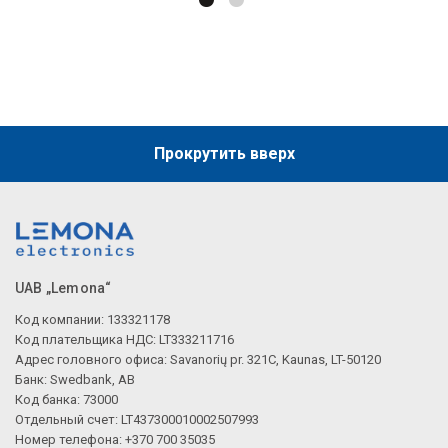
Прокрутить вверх
UAB „Lemona“
Код компании: 133321178
Код плательщика НДС: LT333211716
Адрес головного офиса: Savanorių pr. 321C, Kaunas, LT-50120
Банк: Swedbank, AB
Код банка: 73000
Отдельный счет: LT437300010002507993
Номер телефона: +370 700 35035