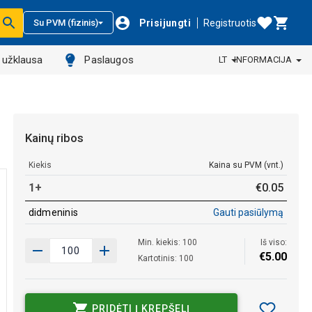
Prisijungti
Registruotis
Su PVM (fizinis)
ų užklausa
Paslaugos
LT
INFORMACIJA
Kainų ribos
Kiekis
Kaina su PVM (vnt.)
1+
€
0
.
05
didmeninis
Gauti pasiūlymą
Min. kiekis: 100
Iš viso:
€
5
.
00
Kartotinis: 100
PRIDĖTI Į KREPŠELĮ