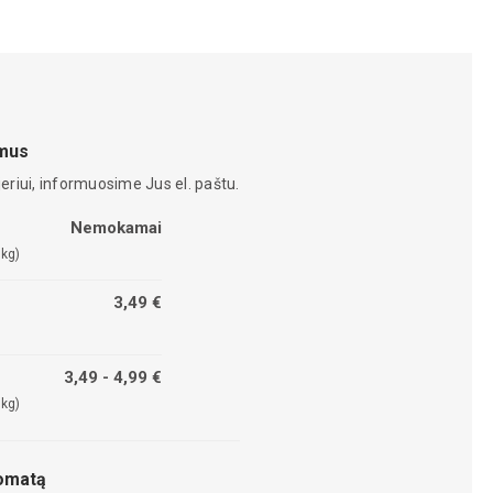
amus
eriui, informuosime Jus el. paštu.
Nemokamai
 kg)
3,49 €
3,49 - 4,99 €
 kg)
tomatą