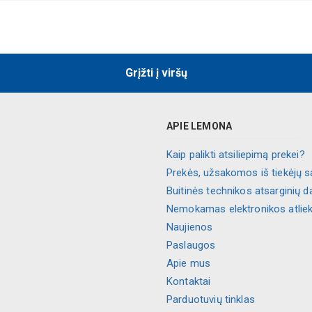
Grįžti į viršų
APIE LEMONA
Kaip palikti atsiliepimą prekei?
Prekės, užsakomos iš tiekėjų s
Buitinės technikos atsarginių d
Nemokamas elektronikos atlie
Naujienos
Paslaugos
Apie mus
Kontaktai
Parduotuvių tinklas