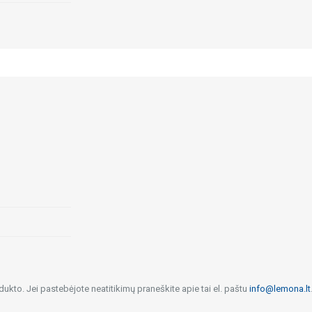
dukto. Jei pastebėjote neatitikimų praneškite apie tai el. paštu
info@lemona.lt