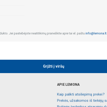
dukto. Jei pastebėjote neatitikimų praneškite apie tai el. paštu
info@lemona.lt
Grįžti į viršų
APIE LEMONA
Kaip palikti atsiliepimą prekei?
Prekės, užsakomos iš tiekėjų s
Buitinės technikos atsarginių d