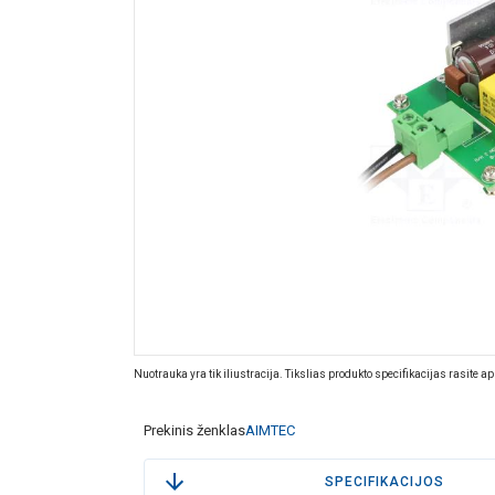
Nuotrauka yra tik iliustracija. Tikslias produkto specifikacijas rasite a
Prekinis ženklas
AIMTEC
SPECIFIKACIJOS