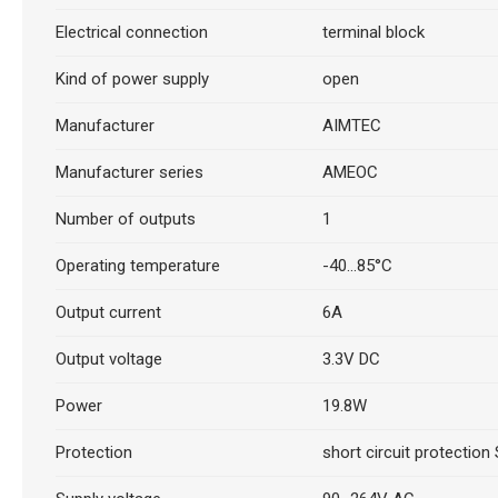
Electrical connection
terminal block
Kind of power supply
open
Manufacturer
AIMTEC
Manufacturer series
AMEOC
Number of outputs
1
Operating temperature
-40...85°C
Output current
6A
Output voltage
3.3V DC
Power
19.8W
Protection
short circuit protection