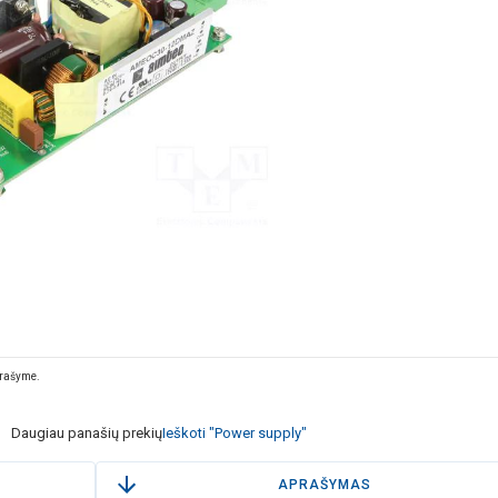
prašyme.
Daugiau panašių prekių
Ieškoti "Power supply"
APRAŠYMAS