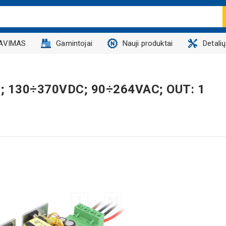
AVIMAS
Gamintojai
Nauji produktai
Detali
8W; 130÷370VDC; 90÷264VAC; OUT: 1