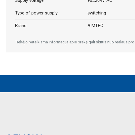
Supply voltage
90...264V AC
Type of power supply
switching
Brand
AIMTEC
Tiekėjo pateikiama informacija apie prekę gali skirtis nuo realaus pro