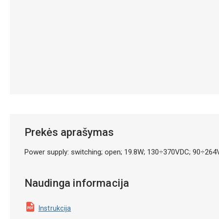
Prekės aprašymas
Power supply: switching; open; 19.8W; 130÷370VDC; 90÷26
Naudinga informacija
Instrukcija