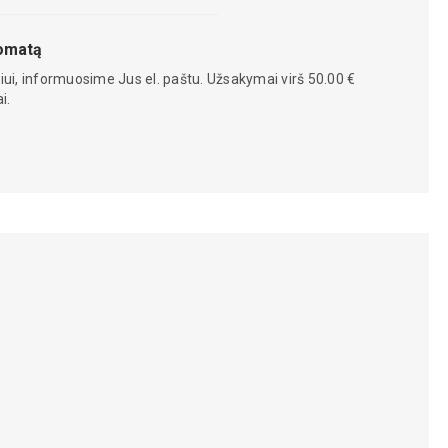
tomatą
iui, informuosime Jus el. paštu. Užsakymai virš 50.00 €
i.