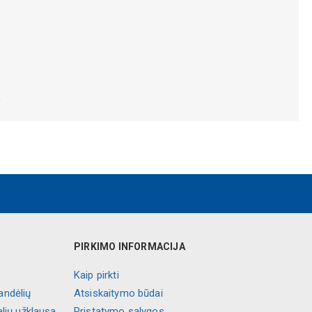
.
PIRKIMO INFORMACIJA
Kaip pirkti
andėlių
Atsiskaitymo būdai
alių užklausa
Pristatymo sąlygos