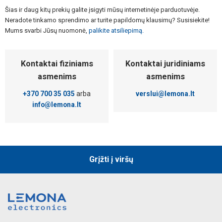
Šias ir daug kitų prekių galite įsigyti mūsų internetinėje parduotuvėje.
Neradote tinkamo sprendimo ar turite papildomų klausimų? Susisiekite!
Mums svarbi Jūsų nuomonė,
palikite atsiliepimą.
Kontaktai fiziniams
Kontaktai juridiniams
asmenims
asmenims
+370 700 35 035
arba
verslui@lemona.lt
info@lemona.lt
Grįžti į viršų