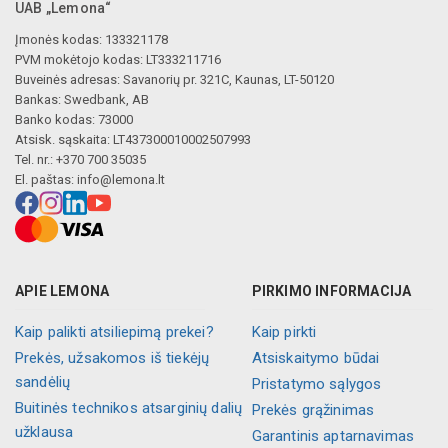
UAB „Lemona“
Įmonės kodas: 133321178
PVM mokėtojo kodas: LT333211716
Buveinės adresas: Savanorių pr. 321C, Kaunas, LT-50120
Bankas: Swedbank, AB
Banko kodas: 73000
Atsisk. sąskaita: LT437300010002507993
Tel. nr.: +370 700 35035
El. paštas:
info@lemona.lt
APIE LEMONA
PIRKIMO INFORMACIJA
Kaip palikti atsiliepimą prekei?
Kaip pirkti
Prekės, užsakomos iš tiekėjų
Atsiskaitymo būdai
sandėlių
Pristatymo sąlygos
Buitinės technikos atsarginių dalių
Prekės grąžinimas
užklausa
Garantinis aptarnavimas