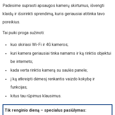
Padėsime suprasti apsaugos kamerų skirtumus, išvengti
klaidų ir išsirinkti sprendimą, kuris geriausiai atitinka tavo
poreikius.
Tai puiki proga sužinoti:
kuo skiriasi Wi-Fi ir 4G kameros;
kuri kamera geriausiai tinka namams ir ką rinktis objektui
be interneto;
kada verta rinktis kamerą su saulės panele;
į ką atkreipti dėmesį renkantis vaizdo kokybę ir
funkcijas;
kitus tau rūpimus klausimus.
Tik renginio dieną – specialus pasiūlymas: